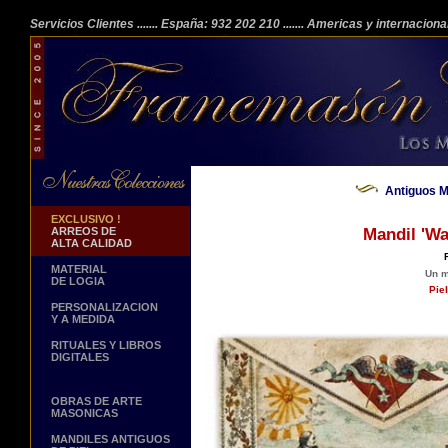
Servicios Clientes
....... España: 932 202 210
....... Americas y internacion
Antiguos Ma
EXCLUSIVO !
ARREOS DE
Mandil 'Wa
ALTA CALIDAD
MATERIAL
Un m
DE LOGIA
Pie
PERSONALIZACION
Y A MEDIDA
RITUALES Y LIBROS
DIGITALES
OBRAS DE ARTE
MASONICAS
MANDILES ANTIGUOS