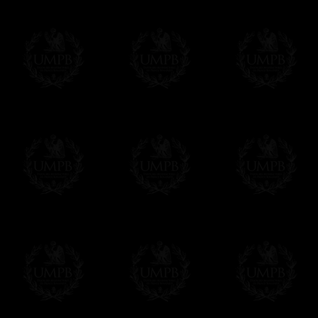
- una entrega urgente, a la demanda,
- y una entrega gratis pero sin seguimient
Todos nuestros artículos están hechos espe
supuesto, añadir un tiempo de trabajo para
Saber más sobre los tiempos de fabricación
Si es un Regalo...
Nos encargamos de enviarle con un texto 
regalito de nuestra parte). Este servicio es 
Hacer clic aqui par escribir su mensaje
Pago Online
Francmasón Colección ha elegido
Paypal
sus tarjetas de pago VISA, MASTERCA
PAYPAL. No tenemos en ningún momento co
Los precios son en Euros. Al hacer clic e
precio, un sistema convierte el precio en 
del d�a. Sera facturado en Euros pero su
moneda nacional con el curso del día. No 
Más...