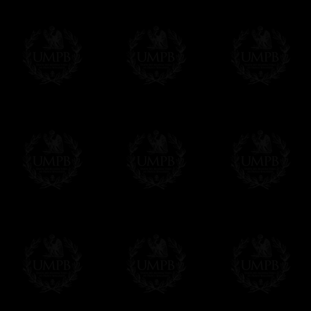
Su entierro se hizo con los rites masoni
Vernon.
Francmasón Colección les propone en exclu
magníficos Mandiles antiguos. . Nuestros M
bonitas pieles de cordero, como antaño. L
conservar los colores de origen. Un tratam
Mandil antiguo.
Mandiles de los siglos XVIII o XIX son tan 
pues tiene una buena solución para gozar 
muchísimo más razonable.
Podr� llevar este mandil en logia para de
como un objeto de arte raro y precioso.
Una Exclusividad Francmasón Colección
Estos mandiles de alta calidad son una e
Francmasón Colección posee el 'know-how' 
exclusiva para poder realizar un trabajo c
Saber más de la calidad de nuestros produc
Entrega
Proponemos 3 tipos de entrega:
- una entrega con seguimiento y aseguram