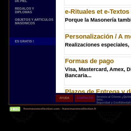
DE PIEL
REGALOS Y
e-Rituales et e-Textos
DIPLOMAS
Porque la Masonería también
OBJETOS Y ARTICULOS
MASONICOS
Personalización / A m
ES GRATIS !
Realizaciones especiales, 
Formas de pago
Visa, Mastercard, Amex, D
Bancaria...
Plazos de Entrega y d
Servicio al Cliente
¿Quié
AYUDA
CONTACTO
Tipos de envios y tiempos
Sitio.
Seguridad y Confidential
freemasoncollection.com
-
francmaconcollection.fr
Seguridad y confident
Guardaré, esconderé, y nun