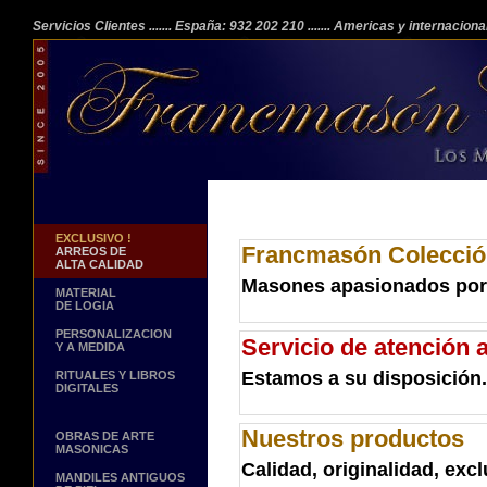
Servicios Clientes
....... España: 932 202 210
....... Americas y internacion
EXCLUSIVO !
Francmasón Colecci
ARREOS DE
ALTA CALIDAD
Masones apasionados por 
MATERIAL
DE LOGIA
PERSONALIZACION
Servicio de atención a
Y A MEDIDA
Estamos a su disposición.
RITUALES Y LIBROS
DIGITALES
Nuestros productos
OBRAS DE ARTE
MASONICAS
Calidad, originalidad, excl
MANDILES ANTIGUOS