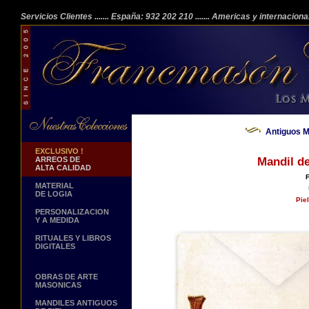
Servicios Clientes
....... España: 932 202 210
....... Americas y internacion
Antiguos Ma
EXCLUSIVO !
ARREOS DE
Mandil de
ALTA CALIDAD
F
MATERIAL
DE LOGIA
Pie
PERSONALIZACION
Y A MEDIDA
RITUALES Y LIBROS
DIGITALES
OBRAS DE ARTE
MASONICAS
MANDILES ANTIGUOS