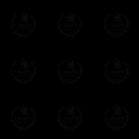
Una Exclusividad Francmasón Colección
Estos mandiles de alta calidad son una e
Francmasón Colección posee el 'know-how' 
exclusiva para poder realizar un trabajo c
Saber más de la calidad de nuestros produc
Entrega
Proponemos 3 tipos de entrega:
- una entrega con seguimiento y aseguram
- una entrega urgente, a la demanda,
- y una entrega gratis pero sin seguimient
Todos nuestros artículos están hechos espe
supuesto, añadir un tiempo de trabajo para
Saber más sobre los tiempos de fabricación
Si es un Regalo...
Nos encargamos de enviarle con un texto 
regalito de nuestra parte). Este servicio es 