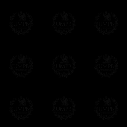
Hacer clic aqui par escribir su mensaje
Pago Online
Francmasón Colección ha elegido
Paypal
sus tarjetas de pago VISA, MASTERCA
PAYPAL. No tenemos en ningún momento co
Los precios son en Euros. Al hacer clic e
precio, un sistema convierte el precio en 
del d�a. Sera facturado en Euros pero su
moneda nacional con el curso del día. No 
Más...
Sera cargado por UMPB, nuestra emprez