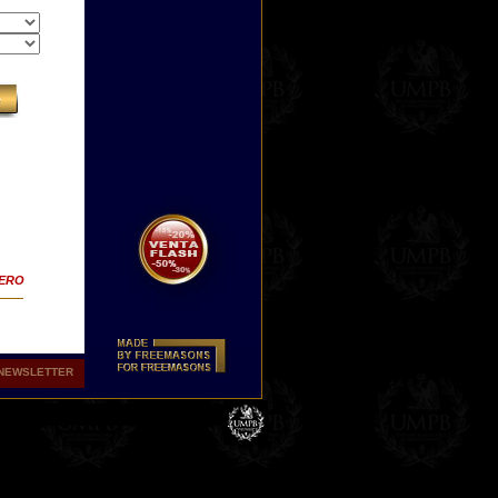
TERO
NEWSLETTER
tas
r de