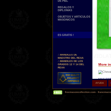
DE PIEL
REGALOS Y
DIPLOMAS
OBJETOS Y ARTICULOS
MASONICOS
ES GRATIS !
Nuevos Arreos !
∴
MANDILES DE
MAESTRO DEL REAA
∴
MANDILES DE LOS
GRADOS 12 Y 14 DEL
More in
REAA
Personaliza tus Arreos
TU NOMBRE BORDADO
SOBRE TU MANDIL, TU
MAS FOT
BANDA O TU COLLARIN
AYUDA
Δ
Nuestr
Nueva pagina !
(Hoy en d
∴
UNA PAGINA DE
freemasoncollection.com
-
francmacon
palabras 
TESTIMONIOS DE
cuero re
NUESTROS CLIENTES
Δ
Buscamos...
Alguno
REPRESENTANTES
satén sin