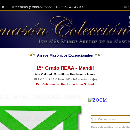
 210
....... Americas y internacional: +33 952 42 49 61
.............................................
Actua
Arreos Masónicos Excepcionales
15° Grado REAA - Mandil
Alta Calidad. Magníficos Bordados a Mano.
15.6x13in. / 40x33cm. (Más infos más abajo)
Piel Auténtica de Cordero o Seda Natural
$ £
Convertisseur
Délais de réalisation et de livr