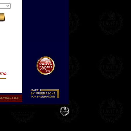
TERO
NEWSLETTER
tas
r de