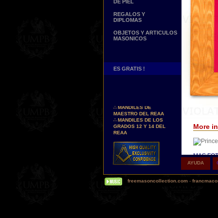
DE PIEL
REGALOS Y
DIPLOMAS
OBJETOS Y ARTICULOS
MASONICOS
ES GRATIS !
Nuevos Arreos !
∴
MANDILES DE
MAESTRO DEL REAA
∴
MANDILES DE LOS
GRADOS 12 Y 14 DEL
More in
REAA
Personaliza tus Arreos
TU NOMBRE BORDADO
SOBRE TU MANDIL, TU
MAS FOT
BANDA O TU COLLARIN
AYUDA
Δ
Nuestr
Nueva pagina !
(Hoy en d
∴
UNA PAGINA DE
freemasoncollection.com
-
francmacon
palabras 
TESTIMONIOS DE
cuero re
NUESTROS CLIENTES
Δ
Buscamos...
Alguno
REPRESENTANTES
satén sin