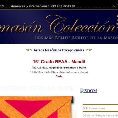
 210
....... Americas y internacional: +33 952 42 49 61
.............................................
Actua
Arreos Masónicos Excepcionales
16° Grado REAA - Mandil
Alta Calidad. Magníficos Bordados a Mano.
15.6x13in. / 40x33cm. (Más infos más abajo)
Seda
$ £
Convertisseur
Délais de réalisation et de livr