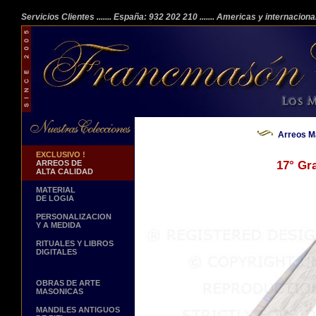
Servicios Clientes
....... España: 932 202 210
....... Americas y internacion
Arreos M
EXCLUSIVO !
ARREOS DE
17° Gr
ALTA CALIDAD
MATERIAL
DE LOGIA
PERSONALIZACION
Y A MEDIDA
RITUALES Y LIBROS
DIGITALES
OBRAS DE ARTE
MASONICAS
MANDILES ANTIGUOS