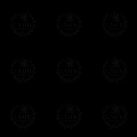
Δ
Nuestras cintas son de verdadero muar
intensas, reflejos brillantes, calidad incomp
Δ
Si nuestros collarines y bandas tienen
su refuerzo interno que les fortalece y les 
Δ
Una escarpia se proporciona en la parte 
cualquier situación
Δ
Los globos son de metal. Nunca utilizam
Δ
Todos nuestros diseños son hechos en fu
reglamentos de las potencias masónicos.
Este artículo puede ser personalizado o
Contactenos, estaremos encantados de d
contact@freemasoncollection.com
Una exclusividad Francmasón Colección
No encontrará estos arreos de alta calida
Colección en conformidad con los requisito
diferentes potencias masónicas.
Entrega
Proponemos 3 tipos de entrega:
- una entrega con seguimiento y aseguram
- una entrega urgente, a la demanda,
- y una entrega gratis pero sin seguimient