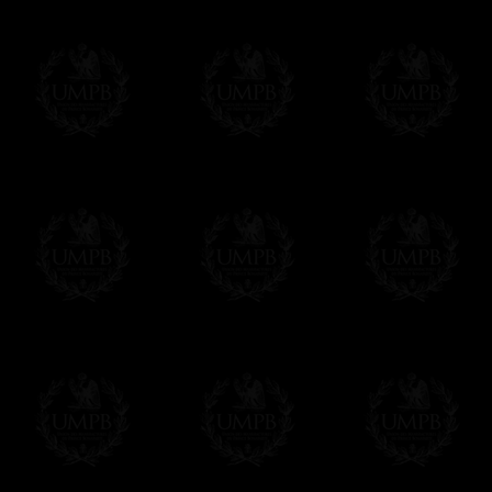
Todos nuestros artículos están hechos espe
supuesto, añadir un tiempo de trabajo para
Saber más sobre los tiempos de fabricación
Si es un Regalo...
Nos encargamos de enviarle con un texto 
regalito de nuestra parte). Este servicio es 
Hacer clic aqui par escribir su mensaje
Pago Online
Francmasón Colección ha elegido
Paypal
sus tarjetas de pago VISA, MASTERCA
PAYPAL. No tenemos en ningún momento co
Los precios son en Euros. Al hacer clic e
precio, un sistema convierte el precio en 
del d�a. Sera facturado en Euros pero su
moneda nacional con el curso del día. No 
Más...
Sera cargado por UMPB, nuestra emprez