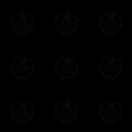
Todos nuestros artículos están hechos espe
supuesto, añadir un tiempo de trabajo para
Saber más sobre los tiempos de fabricación
Si es un Regalo...
Nos encargamos de enviarle con un texto 
regalito de nuestra parte). Este servicio es 
Hacer clic aqui par escribir su mensaje
Pago Online
Francmasón Colección ha elegido
Paypal
sus tarjetas de pago VISA, MASTERCA
PAYPAL. No tenemos en ningún momento co
Los precios son en Euros. Al hacer clic e
precio, un sistema convierte el precio en 
del d�a. Sera facturado en Euros pero su
moneda nacional con el curso del día. No 
Más...
Sera cargado por UMPB, nuestra emprez