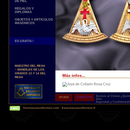
DE PIEL
REGALOS Y
DIPLOMAS
OBJETOS Y ARTICULOS
MASONICOS
ES GRATIS !
Nuevos Arreos !
∴
MANDILES DE
MAESTRO DEL REAA
∴
MANDILES DE LOS
GRADOS 12 Y 14 DEL
Más infos...
REAA
Personaliza tus Arreos
TU NOMBRE BORDADO
SOBRE TU MANDIL, TU
BANDA O TU COLLARIN
Servicio al Cliente
¿Quié
AYUDA
CONTACTO
Sitio.
Entrega
Nueva pagina !
Seguridad y Confidential
∴
UNA PAGINA DE
freemasoncollection.com
-
francmaconcollection.fr
TESTIMONIOS DE
Proponemos 3 tipos de entrega:
NUESTROS CLIENTES
- una entrega con seguimiento y aseguram
- una entrega urgente, a la demanda,
Buscamos...
- y una entrega gratis pero sin seguimient
REPRESENTANTES
Contactenos Aqui