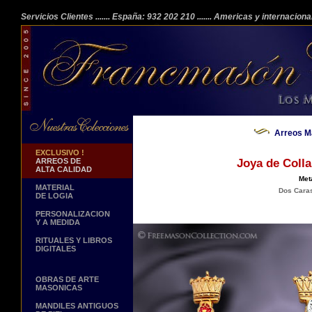
Servicios Clientes
....... España: 932 202 210
....... Americas y internacion
Arreos M
EXCLUSIVO !
ARREOS DE
Joya de Coll
ALTA CALIDAD
Met
MATERIAL
Dos Caras
DE LOGIA
PERSONALIZACION
Y A MEDIDA
RITUALES Y LIBROS
DIGITALES
OBRAS DE ARTE
MASONICAS
MANDILES ANTIGUOS