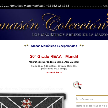
 210
....... Americas y internacional: +33 952 42 49 61
.............................................
Actua
Arreos Masónicos Excepcionales
30° Grado REAA - Mandil
Magníficos Bordados a Mano. Alta Calidad.
15.6x13in. / 40x33cm. Grande Bolsillo.
(Más infos más abajo)
Natural Seda
$ £
Conversor
Tiempos de fabricación y de e