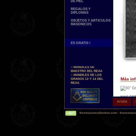
DE PIEL
REGALOS Y
DIPLOMAS
OBJETOS Y ARTICULOS
MASONICOS
ES GRATIS !
Nuevos Arreos !
∴
MANDILES DE
MAESTRO DEL REAA
∴
MANDILES DE LOS
GRADOS 12 Y 14 DEL
Más inf
REAA
Personaliza tus Arreos
TU NOMBRE BORDADO
SOBRE TU MANDIL, TU
MAS FOT
BANDA O TU COLLARIN
AYUDA
Δ
Nuestr
Nueva pagina !
(Hoy en d
∴
UNA PAGINA DE
freemasoncollection.com
-
francmacon
palabras 
TESTIMONIOS DE
cuero re
NUESTROS CLIENTES
Δ
Buscamos...
Alguno
REPRESENTANTES
satén sin