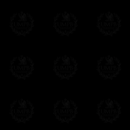
Todos nuestros artículos están hechos espe
supuesto, añadir un tiempo de trabajo para
Saber más sobre los tiempos de fabricación
Si es un Regalo...
Nos encargamos de enviarle con un texto 
regalito de nuestra parte). Este servicio es 
Hacer clic aqui par escribir su mensaje
Pago Online
Francmasón Colección ha elegido
Paypal
sus tarjetas de pago VISA, MASTERCA
PAYPAL. No tenemos en ningún momento co
Los precios son en Euros. Al hacer clic e
precio, un sistema convierte el precio en 
del d�a. Sera facturado en Euros pero su
moneda nacional con el curso del día. No 
Más...
Sera cargado por UMPB, nuestra emprez