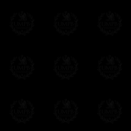
Δ
Nuestras cintas son de verdadero muar
intensas, reflejos brillantes, calidad incomp
Δ
Si nuestros collarines y bandas tienen
su refuerzo interno que les fortalece y les 
Δ
Una escarpia se proporciona en la parte 
cualquier situación
Δ
Los globos son de metal. Nunca utilizam
Δ
Todos nuestros diseños son hechos en fu
reglamentos de las potencias masónicos.
Este artículo puede ser personalizado o
Contactenos, estaremos encantados de d
contact@freemasoncollection.com
Una exclusividad Francmasón Colección
No encontrará estos arreos de alta calida
Colección en conformidad con los requisito
diferentes potencias masónicas.
Entrega
Proponemos 3 tipos de entrega:
- una entrega con seguimiento y aseguram
- una entrega urgente, a la demanda,
- y una entrega gratis pero sin seguimient