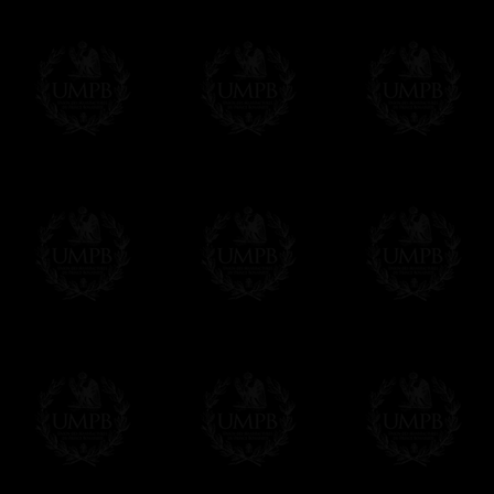
Δ
Nuestras cintas son de verdadero muar
intensas, reflejos brillantes, calidad incomp
Δ
Si nuestros collarines y bandas tienen
su refuerzo interno que les fortalece y les 
Δ
Una escarpia se proporciona en la parte 
cualquier situación
Δ
Los globos son de metal. Nunca utilizam
Δ
Todos nuestros diseños son hechos en fu
reglamentos de las potencias masónicos.
Este artículo puede ser personalizado o
Contactenos, estaremos encantados de d
contact@freemasoncollection.com
Una exclusividad Francmasón Colección
No encontrará estos arreos de alta calida
Colección en conformidad con los requisito
diferentes potencias masónicas.
Entrega
Proponemos 3 tipos de entrega:
- una entrega con seguimiento y aseguram
- una entrega urgente, a la demanda,
- y una entrega gratis pero sin seguimient