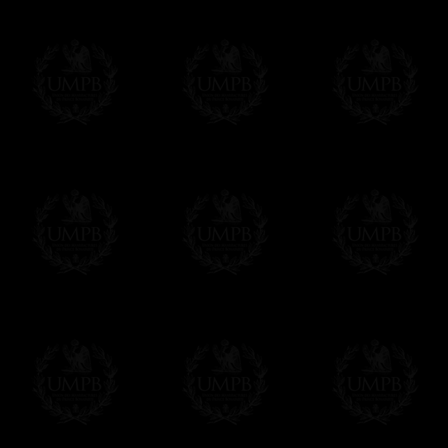
Todos nuestros artículos están hechos espe
supuesto, añadir un tiempo de trabajo para
Saber más sobre los tiempos de fabricación
Si es un Regalo...
Nos encargamos de enviarle con un texto 
regalito de nuestra parte). Este servicio es 
Hacer clic aqui par escribir su mensaje
Pago Online
Francmasón Colección ha elegido
Paypal
sus tarjetas de pago VISA, MASTERCA
PAYPAL. No tenemos en ningún momento co
Los precios son en Euros. Al hacer clic e
precio, un sistema convierte el precio en 
del d�a. Sera facturado en Euros pero su
moneda nacional con el curso del día. No 
Más...
Sera cargado por UMPB, nuestra emprez