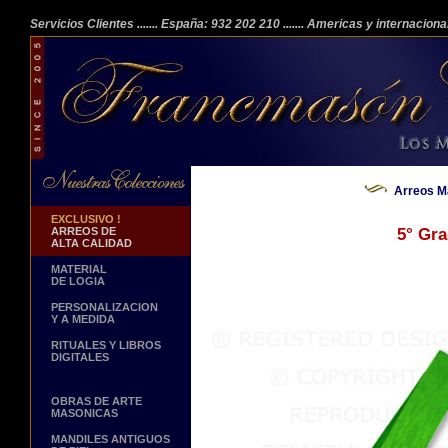
Servicios Clientes
....... España: 932 202 210
....... Americas y internacion
Arreos M
EXCLUSIVO !
ARREOS DE
5° Gr
ALTA CALIDAD
MATERIAL
DE LOGIA
PERSONALIZACION
Y A MEDIDA
RITUALES Y LIBROS
DIGITALES
OBRAS DE ARTE
MASONICAS
MANDILES ANTIGUOS