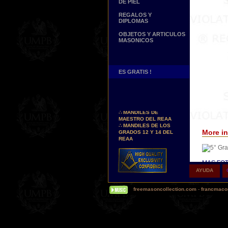
DE PIEL
REGALOS Y
DIPLOMAS
OBJETOS Y ARTICULOS
MASONICOS
ES GRATIS !
Nuevos Arreos !
∴
MANDILES DE
MAESTRO DEL REAA
∴
MANDILES DE LOS
GRADOS 12 Y 14 DEL
More in
REAA
Personaliza tus Arreos
TU NOMBRE BORDADO
SOBRE TU MANDIL, TU
MAS FOT
BANDA O TU COLLARIN
AYUDA
Δ
Nuestr
Nueva pagina !
con los b
∴
UNA PAGINA DE
freemasoncollection.com
-
francmacon
oro y pla
TESTIMONIOS DE
NUESTROS CLIENTES
Δ
Los co
Buscamos...
logia o de
REPRESENTANTES