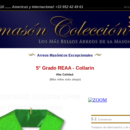
 210
....... Americas y internacional: +33 952 42 49 61
.............................................
Actua
Arreos Masónicos Excepcionales
5° Grado REAA - Collarin
Alta Calidad.
(Más infos más abajo)
$ £
Conversor
Tiempos de fabricación y de e