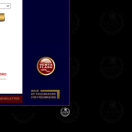
TERO
NEWSLETTER
r
os
su