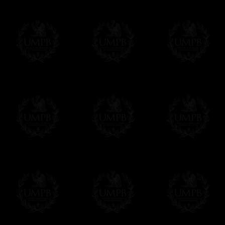
Todos nuestros artículos están hechos espe
supuesto, añadir un tiempo de trabajo para
Saber más sobre los tiempos de fabricación
Si es un Regalo...
Nos encargamos de enviarle con un texto 
regalito de nuestra parte). Este servicio es 
Hacer clic aqui par escribir su mensaje
Pago Online
Francmasón Colección ha elegido
Paypal
sus tarjetas de pago VISA, MASTERCA
PAYPAL. No tenemos en ningún momento co
Los precios son en Euros. Al hacer clic e
precio, un sistema convierte el precio en 
del d�a. Sera facturado en Euros pero su
moneda nacional con el curso del día. No 
Más...
Sera cargado por UMPB, nuestra emprez