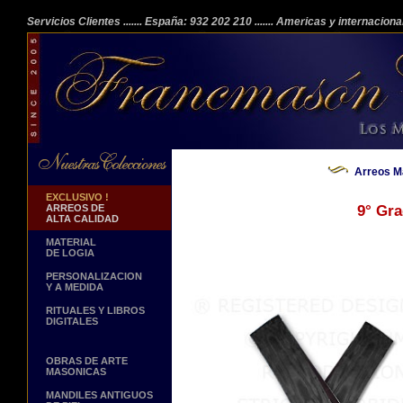
Servicios Clientes
....... España: 932 202 210
....... Americas y internacion
Arreos M
EXCLUSIVO !
ARREOS DE
9° Gr
ALTA CALIDAD
MATERIAL
DE LOGIA
PERSONALIZACION
Y A MEDIDA
RITUALES Y LIBROS
DIGITALES
OBRAS DE ARTE
MASONICAS
MANDILES ANTIGUOS