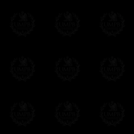
Δ
Nuestras cintas son de verdadero muar
intensas, reflejos brillantes, calidad incomp
Δ
Si nuestros collarines y bandas tienen
su refuerzo interno que les fortalece y les 
Δ
Una escarpia se proporciona en la parte 
cualquier situación
Δ
Los globos son de metal. Nunca utilizam
Δ
Todos nuestros diseños son hechos en fu
reglamentos de las potencias masónicos.
Este artículo puede ser personalizado o
Contactenos, estaremos encantados de d
contact@freemasoncollection.com
Una exclusividad Francmasón Colección
No encontrará estos arreos de alta calida
Colección en conformidad con los requisito
diferentes potencias masónicas.
Entrega
Proponemos 3 tipos de entrega:
- una entrega con seguimiento y aseguram
- una entrega urgente, a la demanda,
- y una entrega gratis pero sin seguimient