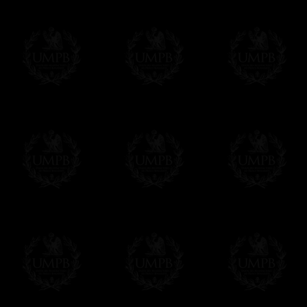
Todos nuestros artículos están hechos espe
supuesto, añadir un tiempo de trabajo para
Saber más sobre los tiempos de fabricación
Si es un Regalo...
Nos encargamos de enviarle con un texto 
regalito de nuestra parte). Este servicio es 
Hacer clic aqui par escribir su mensaje
Pago Online
Francmasón Colección ha elegido
Paypal
sus tarjetas de pago VISA, MASTERCA
PAYPAL. No tenemos en ningún momento co
Los precios son en Euros. Al hacer clic e
precio, un sistema convierte el precio en 
del d�a. Sera facturado en Euros pero su
moneda nacional con el curso del día. No 
Más...
Sera cargado por UMPB, nuestra emprez