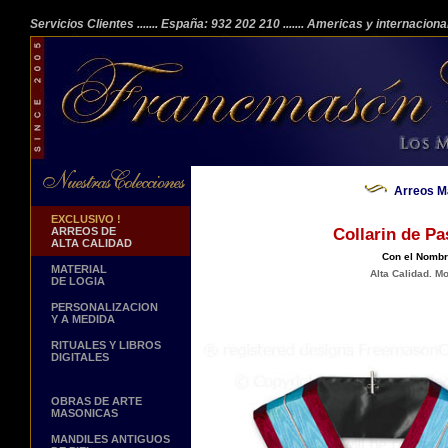
Servicios Clientes
....... España: 932 202 210
....... Americas y internacion
Arreos M
EXCLUSIVO !
ARREOS DE
Collarin de P
ALTA CALIDAD
Con el Nombr
MATERIAL
Alta Calidad. M
DE LOGIA
PERSONALIZACION
Y A MEDIDA
RITUALES Y LIBROS
DIGITALES
OBRAS DE ARTE
MASONICAS
MANDILES ANTIGUOS