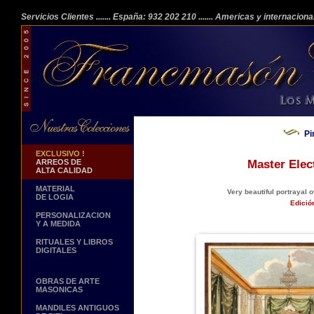
Servicios Clientes
....... España: 932 202 210
....... Americas y internacion
Pi
EXCLUSIVO !
ARREOS DE
Master Elec
ALTA CALIDAD
MATERIAL
Very beautiful portrayal o
DE LOGIA
Edició
PERSONALIZACION
Y A MEDIDA
RITUALES Y LIBROS
DIGITALES
OBRAS DE ARTE
MASONICAS
MANDILES ANTIGUOS