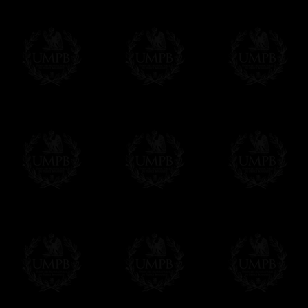
regalito de nuestra parte). Este servicio es 
Hacer clic aqui par escribir su mensaje
Pago Online
Francmasón Colección ha elegido
Paypal
sus tarjetas de pago VISA, MASTERCA
PAYPAL. No tenemos en ningún momento co
Los precios son en Euros. Al hacer clic e
precio, un sistema convierte el precio en 
del d�a. Sera facturado en Euros pero su
moneda nacional con el curso del día. No 
Más...
Sera cargado por UMPB, nuestra emprez