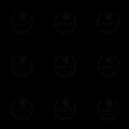
Francmasón Colección, la más grande col
les ofrece la más grande colección Masóni
de investigaciones y de trabajo. Encontra
relación con la Masonería, operativa o esp
Saber más de nuestra calidad de fabricació
Lienzo o Papel Artístico, puede escoger e
Nuestras reproducciones vienen generalmen
es posible editarlo sobre el sustrato que q
editadas sobre papel Artístico.
Solo hay que precisarlo por email despues 
Entrega
Proponemos 3 tipos de entrega:
- una entrega con seguimiento y aseguram
- una entrega urgente, a la demanda,
- y una entrega gratis pero sin seguimient
Todos nuestros artículos están hechos espe
supuesto, añadir un tiempo de trabajo para
Saber más sobre los tiempos de fabricación
Si es un Regalo...
Nos encargamos de enviarle con un texto 