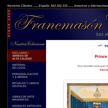
Servicios Clientes
....... España: 932 202 210
....... Americas y internacion
Pi
EXCLUSIVO !
ARREOS DE
Prince
ALTA CALIDAD
MATERIAL
Very beautiful portrayal of
DE LOGIA
Edició
PERSONALIZACION
Y A MEDIDA
RITUALES Y LIBROS
DIGITALES
OBRAS DE ARTE
MASONICAS
MANDILES ANTIGUOS