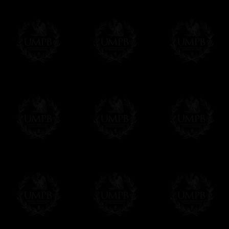
Francmasón Colección, la más grande col
les ofrece la más grande colección Masóni
de investigaciones y de trabajo. Encontra
relación con la Masonería, operativa o esp
Saber más de nuestra calidad de fabricació
Lienzo o Papel Artístico, puede escoger e
Nuestras reproducciones vienen generalmen
es posible editarlo sobre el sustrato que q
editadas sobre papel Artístico.
Solo hay que precisarlo por email despues 
Entrega
Proponemos 3 tipos de entrega:
- una entrega con seguimiento y aseguram
- una entrega urgente, a la demanda,
- y una entrega gratis pero sin seguimient
Todos nuestros artículos están hechos espe
supuesto, añadir un tiempo de trabajo para
Saber más sobre los tiempos de fabricación
Si es un Regalo...
Nos encargamos de enviarle con un texto 