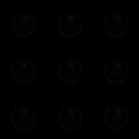
regalito de nuestra parte). Este servicio es 
Hacer clic aqui par escribir su mensaje
Pago Online
Francmasón Colección ha elegido
Paypal
sus tarjetas de pago VISA, MASTERCA
PAYPAL. No tenemos en ningún momento co
Los precios son en Euros. Al hacer clic e
precio, un sistema convierte el precio en 
del d�a. Sera facturado en Euros pero su
moneda nacional con el curso del día. No 
Más...
Sera cargado por UMPB, nuestra emprez