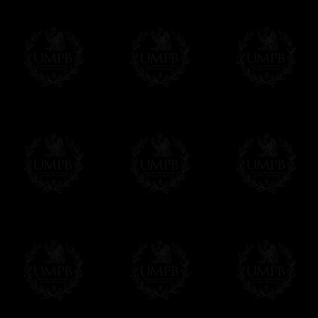
Francmasón Colección, la más grande col
les ofrece la más grande colección Masóni
de investigaciones y de trabajo. Encontra
relación con la Masonería, operativa o esp
Saber más de nuestra calidad de fabricació
Lienzo o Papel Artístico, puede escoger e
Nuestras reproducciones vienen generalmen
es posible editarlo sobre el sustrato que q
editadas sobre papel Artístico.
Solo hay que precisarlo por email despues 
Entrega
Proponemos 3 tipos de entrega:
- una entrega con seguimiento y aseguram
- una entrega urgente, a la demanda,
- y una entrega gratis pero sin seguimient
Todos nuestros artículos están hechos espe
supuesto, añadir un tiempo de trabajo para
Saber más sobre los tiempos de fabricación
Si es un Regalo...
Nos encargamos de enviarle con un texto 