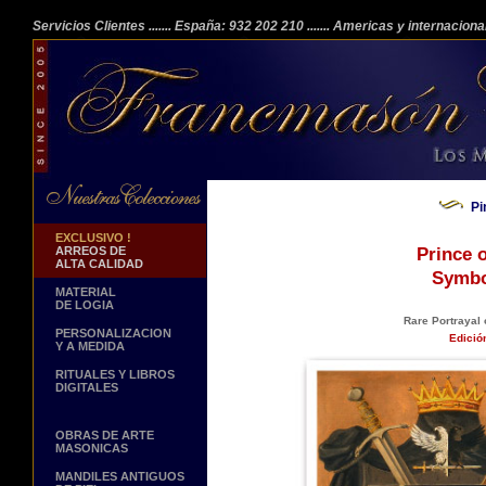
Servicios Clientes
....... España: 932 202 210
....... Americas y internacion
Pi
EXCLUSIVO !
ARREOS DE
Prince 
ALTA CALIDAD
Symbo
MATERIAL
DE LOGIA
Rare Portrayal 
PERSONALIZACION
Edició
Y A MEDIDA
RITUALES Y LIBROS
DIGITALES
OBRAS DE ARTE
MASONICAS
MANDILES ANTIGUOS