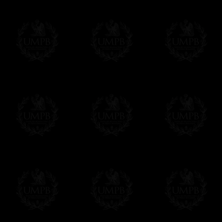
regalito de nuestra parte). Este servicio es 
Hacer clic aqui par escribir su mensaje
Pago Online
Francmasón Colección ha elegido
Paypal
sus tarjetas de pago VISA, MASTERCA
PAYPAL. No tenemos en ningún momento co
Los precios son en Euros. Al hacer clic e
precio, un sistema convierte el precio en 
del d�a. Sera facturado en Euros pero su
moneda nacional con el curso del día. No 
Más...
Sera cargado por UMPB, nuestra emprez