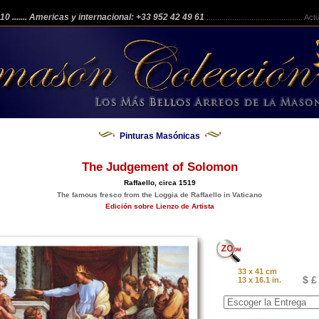
 210
....... Americas y internacional: +33 952 42 49 61
.............................................
Actua
Pinturas Masónicas
The Judgement of Solomon
Raffaello, circa 1519
The famous fresco from the Loggia de Raffaello in Vaticano
Edición sobre Lienzo de Artista
33 x 41 cm
$ £
13 x 16.1 in.