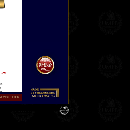
TERO
ne
e
ut
se
NEWSLETTER
ing
 for
las