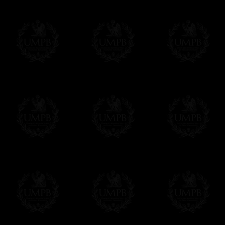
regalito de nuestra parte). Este servicio es 
Hacer clic aqui par escribir su mensaje
Pago Online
Francmasón Colección ha elegido
Paypal
sus tarjetas de pago VISA, MASTERCA
PAYPAL. No tenemos en ningún momento co
Los precios son en Euros. Al hacer clic e
precio, un sistema convierte el precio en 
del d�a. Sera facturado en Euros pero su
moneda nacional con el curso del día. No 
Más...
Sera cargado por UMPB, nuestra emprez