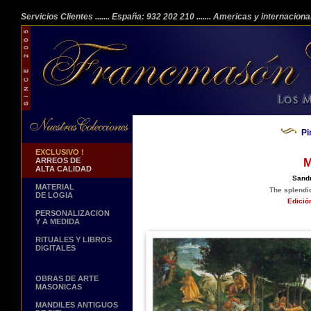
Servicios Clientes
....... España: 932 202 210
....... Americas y internacion
Pi
EXCLUSIVO !
ARREOS DE
M
ALTA CALIDAD
Sandr
MATERIAL
The splendid
DE LOGIA
Edició
PERSONALIZACION
Y A MEDIDA
RITUALES Y LIBROS
DIGITALES
OBRAS DE ARTE
MASONICAS
MANDILES ANTIGUOS