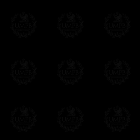
Francmasón Colección, la más grande col
les ofrece la más grande colección Masóni
de investigaciones y de trabajo. Encontra
relación con la Masonería, operativa o esp
Saber más de nuestra calidad de fabricació
Lienzo o Papel Artístico, puede escoger e
Nuestras reproducciones vienen generalmen
es posible editarlo sobre el sustrato que q
editadas sobre papel Artístico.
Solo hay que precisarlo por email despues 
Entrega
Proponemos 3 tipos de entrega:
- una entrega con seguimiento y aseguram
- una entrega urgente, a la demanda,
- y una entrega gratis pero sin seguimient
Todos nuestros artículos están hechos espe
supuesto, añadir un tiempo de trabajo para
Saber más sobre los tiempos de fabricación
Si es un Regalo...
Nos encargamos de enviarle con un texto 