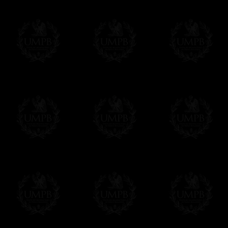
Francmasón Colección, la más grande col
les ofrece la más grande colección Masóni
de investigaciones y de trabajo. Encontra
relación con la Masonería, operativa o esp
Saber más de nuestra calidad de fabricació
Lienzo o Papel Artístico, puede escoger e
Nuestras reproducciones vienen generalmen
es posible editarlo sobre el sustrato que q
editadas sobre papel Artístico.
Solo hay que precisarlo por email despues 
Entrega
Proponemos 3 tipos de entrega:
- una entrega con seguimiento y aseguram
- una entrega urgente, a la demanda,
- y una entrega gratis pero sin seguimient
Todos nuestros artículos están hechos espe
supuesto, añadir un tiempo de trabajo para
Saber más sobre los tiempos de fabricación
Si es un Regalo...
Nos encargamos de enviarle con un texto 