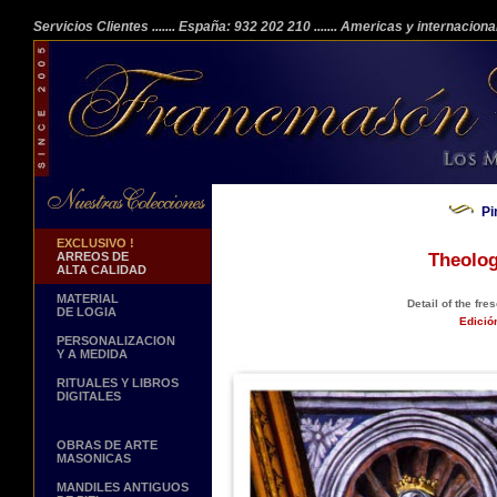
Servicios Clientes
....... España: 932 202 210
....... Americas y internacion
Pi
EXCLUSIVO !
ARREOS DE
Theolog
ALTA CALIDAD
MATERIAL
Detail of the fre
DE LOGIA
Edició
PERSONALIZACION
Y A MEDIDA
RITUALES Y LIBROS
DIGITALES
OBRAS DE ARTE
MASONICAS
MANDILES ANTIGUOS