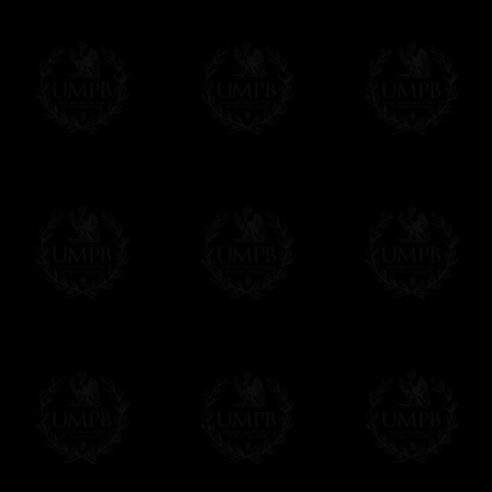
Francmasón Colección, la más grande col
les ofrece la más grande colección Masóni
de investigaciones y de trabajo. Encontra
relación con la Masonería, operativa o esp
Saber más de nuestra calidad de fabricació
Lienzo o Papel Artístico, puede escoger e
Nuestras reproducciones vienen generalmen
es posible editarlo sobre el sustrato que q
editadas sobre papel Artístico.
Solo hay que precisarlo por email despues 
Entrega
Proponemos 3 tipos de entrega:
- una entrega con seguimiento y aseguram
- una entrega urgente, a la demanda,
- y una entrega gratis pero sin seguimient
Todos nuestros artículos están hechos espe
supuesto, añadir un tiempo de trabajo para
Saber más sobre los tiempos de fabricación
Si es un Regalo...