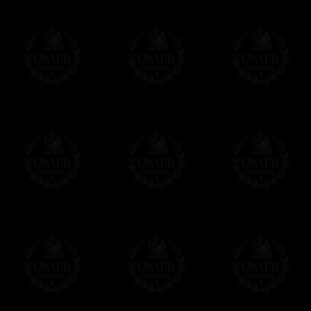
Nos encargamos de enviarle con un texto 
regalito de nuestra parte). Este servicio es 
Hacer clic aqui par escribir su mensaje
Pago Online
Francmasón Colección ha elegido
Paypal
sus tarjetas de pago VISA, MASTERCA
PAYPAL. No tenemos en ningún momento co
Los precios son en Euros. Al hacer clic e
precio, un sistema convierte el precio en 
del d�a. Sera facturado en Euros pero su
moneda nacional con el curso del día. No 
Más...
Sera cargado por UMPB, nuestra emprez