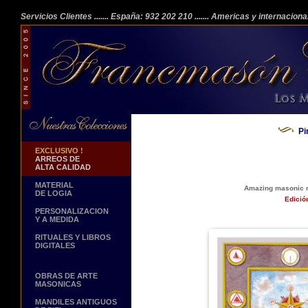
Servicios Clientes
....... España: 932 202 210
....... Americas y internacion
Pi
EXCLUSIVO !
ARREOS DE
ALTA CALIDAD
MATERIAL
Amazing masonic re
DE LOGIA
Edició
PERSONALIZACION
Y A MEDIDA
RITUALES Y LIBROS
DIGITALES
OBRAS DE ARTE
MASONICAS
MANDILES ANTIGUOS