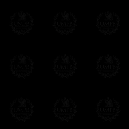
impresiones con 8 colores (!) donde el offse
Estas técnicas nos garantizan unas reprod
precio que no tiene nada que ver con el orig
Francmasón Colección, la más grande col
les ofrece la más grande colección Masóni
de investigaciones y de trabajo. Encontra
relación con la Masonería, operativa o esp
Saber más de nuestra calidad de fabricació
Lienzo o Papel Artístico, puede escoger e
Nuestras reproducciones vienen generalmen
es posible editarlo sobre el sustrato que q
editadas sobre papel Artístico.
Solo hay que precisarlo por email despues 
Entrega
Proponemos 3 tipos de entrega:
- una entrega con seguimiento y aseguram
- una entrega urgente, a la demanda,
- y una entrega gratis pero sin seguimient
Todos nuestros artículos están hechos espe
supuesto, añadir un tiempo de trabajo para