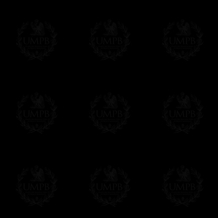
Saber más sobre los tiempos de fabricación
Si es un Regalo...
Nos encargamos de enviarle con un texto 
regalito de nuestra parte). Este servicio es 
Hacer clic aqui par escribir su mensaje
Pago Online
Francmasón Colección ha elegido
Paypal
sus tarjetas de pago VISA, MASTERCA
PAYPAL. No tenemos en ningún momento co
Los precios son en Euros. Al hacer clic e
precio, un sistema convierte el precio en 
del d�a. Sera facturado en Euros pero su
moneda nacional con el curso del día. No 
Más...
Sera cargado por UMPB, nuestra emprez