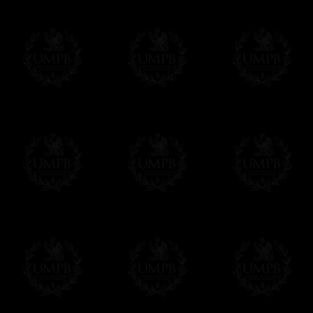
Nos encargamos de enviarle con un texto 
regalito de nuestra parte). Este servicio es 
Hacer clic aqui par escribir su mensaje
Pago Online
Francmasón Colección ha elegido
Paypal
sus tarjetas de pago VISA, MASTERCA
PAYPAL. No tenemos en ningún momento co
Los precios son en Euros. Al hacer clic e
precio, un sistema convierte el precio en 
del d�a. Sera facturado en Euros pero su
moneda nacional con el curso del día. No 
Más...
Sera cargado por UMPB, nuestra emprez