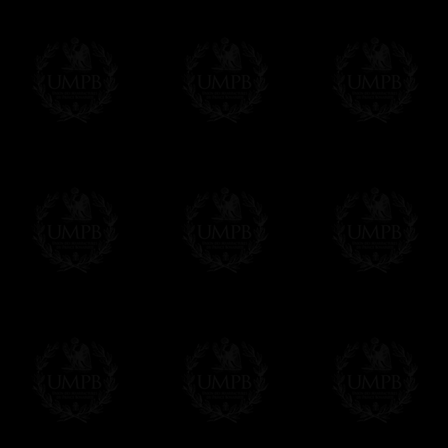
Francmasón Colección, la más grande col
les ofrece la más grande colección Masóni
de investigaciones y de trabajo. Encontra
relación con la Masonería, operativa o esp
Saber más de nuestra calidad de fabricació
Lienzo o Papel Artístico, puede escoger e
Nuestras reproducciones vienen generalmen
es posible editarlo sobre el sustrato que q
editadas sobre papel Artístico.
Solo hay que precisarlo por email despues 
Entrega
Proponemos 3 tipos de entrega:
- una entrega con seguimiento y aseguram
- una entrega urgente, a la demanda,
- y una entrega gratis pero sin seguimient
Todos nuestros artículos están hechos espe
supuesto, añadir un tiempo de trabajo para
Saber más sobre los tiempos de fabricación
Si es un Regalo...