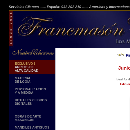
Servicios Clientes
....... España: 932 202 210
....... Americas y internacion
Pi
EXCLUSIVO !
ARREOS DE
Juni
ALTA CALIDAD
MATERIAL
Ideal for 
DE LOGIA
Edició
PERSONALIZACION
Y A MEDIDA
RITUALES Y LIBROS
DIGITALES
OBRAS DE ARTE
MASONICAS
MANDILES ANTIGUOS