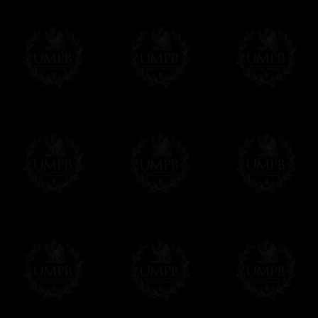
Francmasón Colección, la más grande col
les ofrece la más grande colección Masóni
de investigaciones y de trabajo. Encontra
relación con la Masonería, operativa o esp
Saber más de nuestra calidad de fabricació
Lienzo o Papel Artístico, puede escoger e
Nuestras reproducciones vienen generalmen
es posible editarlo sobre el sustrato que q
editadas sobre papel Artístico.
Solo hay que precisarlo por email despues 
Entrega
Proponemos 3 tipos de entrega:
- una entrega con seguimiento y aseguram
- una entrega urgente, a la demanda,
- y una entrega gratis pero sin seguimient
Todos nuestros artículos están hechos espe
supuesto, añadir un tiempo de trabajo para
Saber más sobre los tiempos de fabricación
Si es un Regalo...
Nos encargamos de enviarle con un texto 