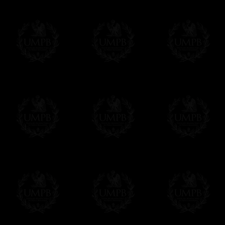
regalito de nuestra parte). Este servicio es 
Hacer clic aqui par escribir su mensaje
Pago Online
Francmasón Colección ha elegido
Paypal
sus tarjetas de pago VISA, MASTERCA
PAYPAL. No tenemos en ningún momento co
Los precios son en Euros. Al hacer clic e
precio, un sistema convierte el precio en 
del d�a. Sera facturado en Euros pero su
moneda nacional con el curso del día. No 
Más...
Sera cargado por UMPB, nuestra emprez