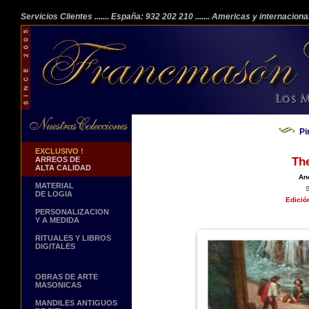
Servicios Clientes
....... España: 932 202 210
....... Americas y internacion
Pi
EXCLUSIVO !
ARREOS DE
Th
ALTA CALIDAD
An
MATERIAL
DE LOGIA
Edició
PERSONALIZACION
Y A MEDIDA
RITUALES Y LIBROS
DIGITALES
OBRAS DE ARTE
MASONICAS
MANDILES ANTIGUOS