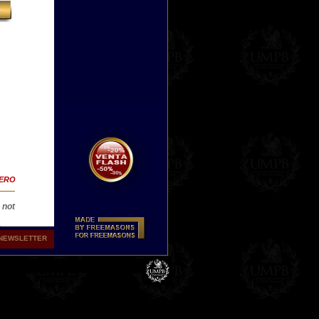
TERO
 not
e
NEWSLETTER
las