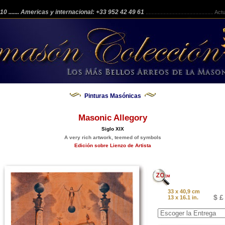
 210
....... Americas y internacional: +33 952 42 49 61
.............................................
Actua
Pinturas Masónicas
Masonic Allegory
Siglo XIX
A very rich artwork, teemed of symbols
Edición sobre Lienzo de Artista
33 x 40,9 cm
$ £
13 x 16.1 in.