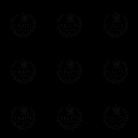
regalito de nuestra parte). Este servicio es 
Hacer clic aqui par escribir su mensaje
Pago Online
Francmasón Colección ha elegido
Paypal
sus tarjetas de pago VISA, MASTERCA
PAYPAL. No tenemos en ningún momento co
Los precios son en Euros. Al hacer clic e
precio, un sistema convierte el precio en 
del d�a. Sera facturado en Euros pero su
moneda nacional con el curso del día. No 
Más...
Sera cargado por UMPB, nuestra emprez