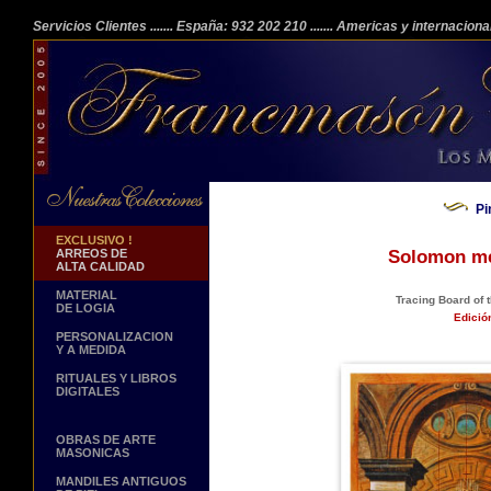
Servicios Clientes
....... España: 932 202 210
....... Americas y internacion
Pi
EXCLUSIVO !
ARREOS DE
Solomon mee
ALTA CALIDAD
MATERIAL
Tracing Board of 
DE LOGIA
Edició
PERSONALIZACION
Y A MEDIDA
RITUALES Y LIBROS
DIGITALES
OBRAS DE ARTE
MASONICAS
MANDILES ANTIGUOS