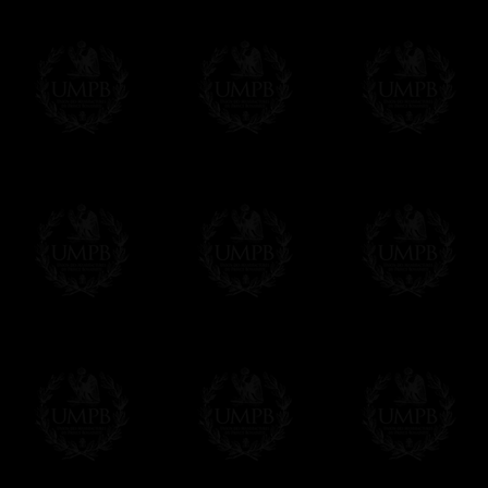
Francmasón Colección, la más grande col
les ofrece la más grande colección Masóni
de investigaciones y de trabajo. Encontra
relación con la Masonería, operativa o esp
Saber más de nuestra calidad de fabricació
Lienzo o Papel Artístico, puede escoger e
Nuestras reproducciones vienen generalmen
es posible editarlo sobre el sustrato que q
editadas sobre papel Artístico.
Solo hay que precisarlo por email despues 
Entrega
Proponemos 3 tipos de entrega:
- una entrega con seguimiento y aseguram
- una entrega urgente, a la demanda,
- y una entrega gratis pero sin seguimient
Todos nuestros artículos están hechos espe
supuesto, añadir un tiempo de trabajo para
Saber más sobre los tiempos de fabricación
Si es un Regalo...
Nos encargamos de enviarle con un texto 