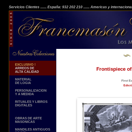
Servicios Clientes
....... España: 932 202 210
....... Americas y internacion
EXCLUSIVO !
ARREOS DE
Frontispiece o
ALTA CALIDAD
MATERIAL
First E
DE LOGIA
Edici
PERSONALIZACION
Y A MEDIDA
RITUALES Y LIBROS
DIGITALES
OBRAS DE ARTE
MASONICAS
MANDILES ANTIGUOS