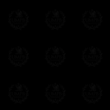
Francmasón Colección, la más grande co
rancmasón Colección les ofrece la más gra
colección que representa años de investig
diferentes pero siempre en relación con la
amigo de los masones, van a disfrutar un 
Saber más de la calidad de nuestros produc
Su Obra sobre lienzo artístico o papel de
Nuestras reproducciones son imprimidas en 
Cualquiera obra puede ser imprimida sobre e
de arte. Este servicio es gratis. Solo hay 
Click here...
Delivery
Entregamos gratis en el mundo entero con se
Proponemos tambien opcionalmente un servi
DHL'.
Hacer clic aqui para pedir por estos servic
Estos servicios son altamente recomendados
correo local.
Si es un Regalo...
Nos encargamos de enviarle con un texto 
regalito de nuestra parte). Este servicio es 
Hacer clic aqui par escibir su mensaje