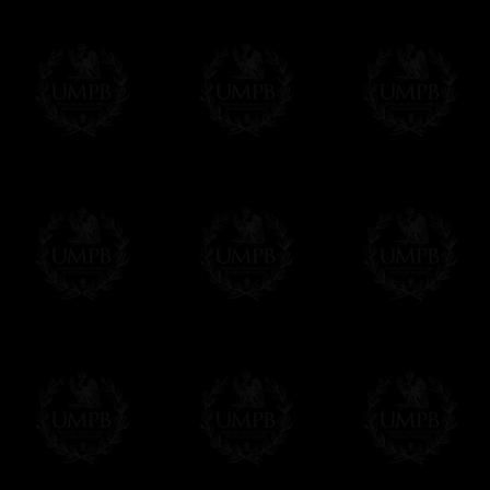
Pago Online
Francmasón Colecció
online. Puede pagar con sus tarjetas de p
tenemos en ningún momento comunicación d
Los precios son en Euros. Al hacer clic e
precio, un sistema convierte el precio en 
del día. Sera facturado en Euros pero su 
moneda nacional con el curso del día. No 
Más...
Sera cargado por UMPB, nuestra emprez