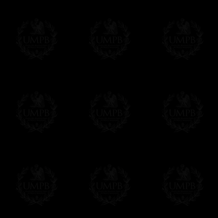
Francmasón Colección, la más grande co
rancmasón Colección les ofrece la más gra
colección que representa años de investig
diferentes pero siempre en relación con la
amigo de los masones, van a disfrutar un 
Saber más de la calidad de nuestros produc
Su Obra sobre lienzo artístico o papel de
Nuestras reproducciones son imprimidas en 
Cualquiera obra puede ser imprimida sobre e
de arte. Este servicio es gratis. Solo hay 
Click here...
Delivery
Entregamos gratis en el mundo entero con se
Proponemos tambien opcionalmente un servi
DHL'.
Hacer clic aqui para pedir por estos servic
Estos servicios son altamente recomendados
correo local.
Si es un Regalo...
Nos encargamos de enviarle con un texto 
regalito de nuestra parte). Este servicio es 
Hacer clic aqui par escibir su mensaje