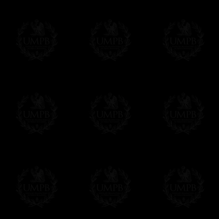
Pago Online
Francmasón Colecció
online. Puede pagar con sus tarjetas de p
tenemos en ningún momento comunicación d
Los precios son en Euros. Al hacer clic e
precio, un sistema convierte el precio en 
del día. Sera facturado en Euros pero su 
moneda nacional con el curso del día. No 
Más...
Sera cargado por UMPB, nuestra emprez