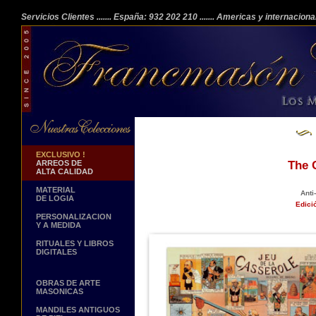
Servicios Clientes
....... España: 932 202 210
....... Americas y internacion
EXCLUSIVO !
ARREOS DE
The 
ALTA CALIDAD
MATERIAL
Anti
DE LOGIA
Edici
PERSONALIZACION
Y A MEDIDA
RITUALES Y LIBROS
DIGITALES
OBRAS DE ARTE
MASONICAS
MANDILES ANTIGUOS