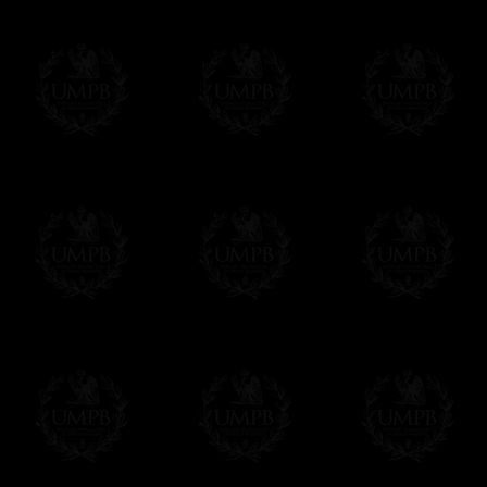
Pago Online
Francmasón Colecció
online. Puede pagar con sus tarjetas de p
tenemos en ningún momento comunicación d
Los precios son en Euros. Al hacer clic e
precio, un sistema convierte el precio en 
del día. Sera facturado en Euros pero su 
moneda nacional con el curso del día. No 
Más...
Sera cargado por UMPB, nuestra emprez