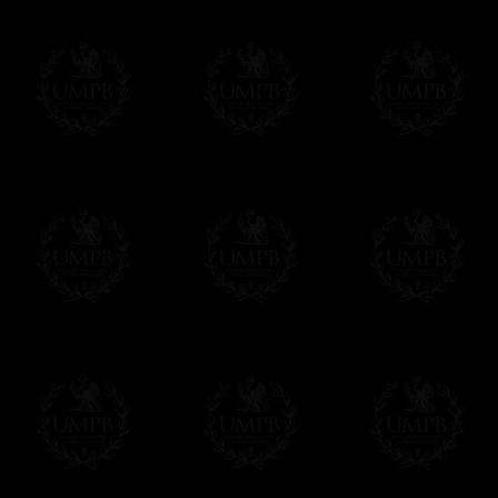
Francmasón Colección, la más grande co
rancmasón Colección les ofrece la más gra
colección que representa años de investig
diferentes pero siempre en relación con la
amigo de los masones, van a disfrutar un 
Saber más de la calidad de nuestros produc
Su Obra sobre lienzo artístico o papel de
Nuestras reproducciones son imprimidas en 
Cualquiera obra puede ser imprimida sobre e
de arte. Este servicio es gratis. Solo hay 
Click here...
Delivery
Entregamos gratis en el mundo entero con se
Proponemos tambien opcionalmente un servi
DHL'.
Hacer clic aqui para pedir por estos servic
Estos servicios son altamente recomendados
correo local.
Si es un Regalo...
Nos encargamos de enviarle con un texto 
regalito de nuestra parte). Este servicio es 
Hacer clic aqui par escibir su mensaje