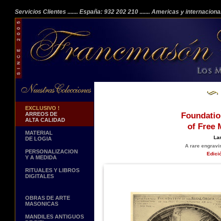
Servicios Clientes
....... España: 932 202 210
....... Americas y internacion
EXCLUSIVO !
ARREOS DE
Foundatio
ALTA CALIDAD
of Free 
MATERIAL
Lam
DE LOGIA
A rare engravi
PERSONALIZACION
Edici
Y A MEDIDA
RITUALES Y LIBROS
DIGITALES
OBRAS DE ARTE
MASONICAS
MANDILES ANTIGUOS