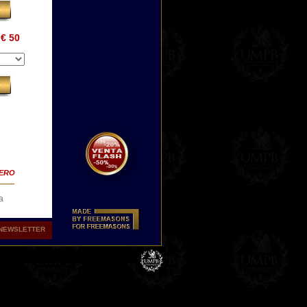
€ 50
TERO
a
 nos
NEWSLETTER