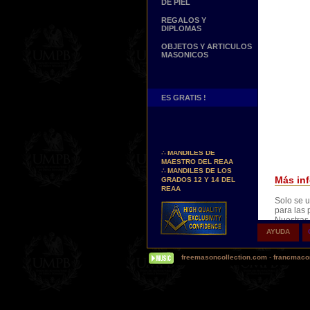
DE PIEL
REGALOS Y
DIPLOMAS
OBJETOS Y ARTICULOS
MASONICOS
ES GRATIS !
Nuevos Arreos !
∴
MANDILES DE
MAESTRO DEL REAA
∴
MANDILES DE LOS
GRADOS 12 Y 14 DEL
Más inf
REAA
Solo se u
Personaliza tus Arreos
para las 
TU NOMBRE BORDADO
Nuestras
SOBRE TU MANDIL, TU
Permiten 
BANDA O TU COLLARIN
AYUDA
garantiza
Nueva pagina !
the origin
∴
UNA PAGINA DE
freemasoncollection.com
-
francmacon
TESTIMONIOS DE
NUESTROS CLIENTES
Buscamos...
REPRESENTANTES