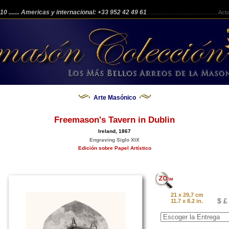
 210
....... Americas y internacional: +33 952 42 49 61
.............................................
Actua
Arte Masónico
Freemason's Tavern in Dublin
Ireland, 1867
Engraving Siglo XIX
Edición sobre Papel Artístico
21 x 29,7 cm
$ £
11.7 x 8.2 in.