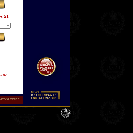
€ 51
TERO
a
 nos
NEWSLETTER