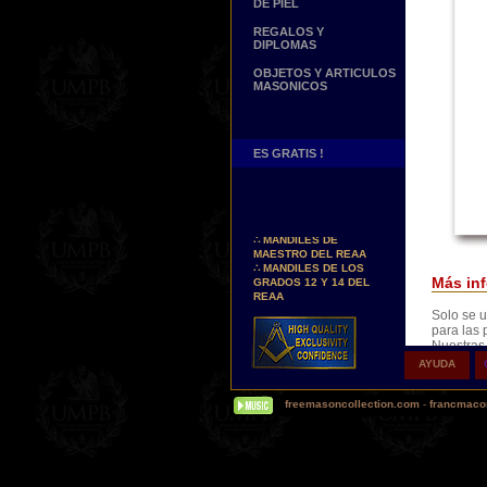
DE PIEL
REGALOS Y
DIPLOMAS
OBJETOS Y ARTICULOS
MASONICOS
ES GRATIS !
Nuevos Arreos !
∴
MANDILES DE
MAESTRO DEL REAA
∴
MANDILES DE LOS
GRADOS 12 Y 14 DEL
Más inf
REAA
Solo se u
Personaliza tus Arreos
para las 
TU NOMBRE BORDADO
Nuestras
SOBRE TU MANDIL, TU
Permiten 
BANDA O TU COLLARIN
AYUDA
garantiza
the origin
Nueva pagina !
freemasoncollection.com
-
francmacon
∴
UNA PAGINA DE
TESTIMONIOS DE
NUESTROS CLIENTES
Buscamos...
REPRESENTANTES