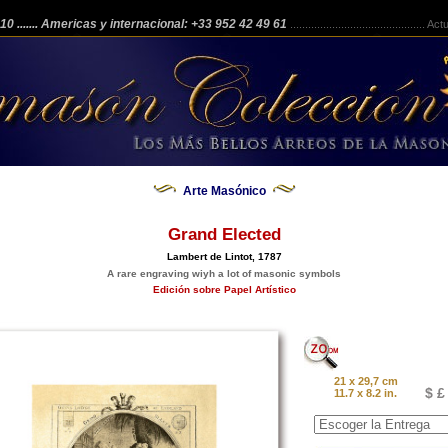
 210
....... Americas y internacional: +33 952 42 49 61
.............................................
Actua
Arte Masónico
Grand Elected
Lambert de Lintot, 1787
A rare engraving wiyh a lot of masonic symbols
Edición sobre Papel Artístico
21 x 29,7 cm
$ £
11.7 x 8.2 in.