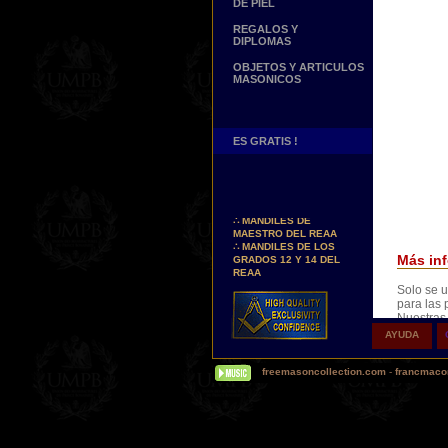
DE PIEL
REGALOS Y
DIPLOMAS
OBJETOS Y ARTICULOS
MASONICOS
ES GRATIS !
Nuevos Arreos !
∴
MANDILES DE
MAESTRO DEL REAA
∴
MANDILES DE LOS
GRADOS 12 Y 14 DEL
Más inf
REAA
Solo se u
Personaliza tus Arreos
para las 
TU NOMBRE BORDADO
Nuestras
SOBRE TU MANDIL, TU
Permiten 
BANDA O TU COLLARIN
AYUDA
garantiza
Nueva pagina !
the origin
∴
UNA PAGINA DE
freemasoncollection.com
-
francmacon
TESTIMONIOS DE
NUESTROS CLIENTES
Buscamos...
REPRESENTANTES