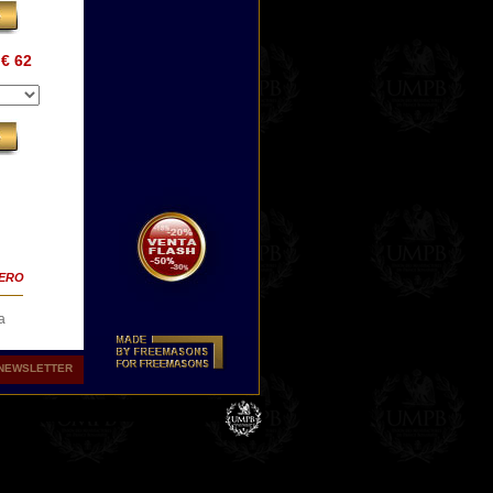
€ 62
TERO
a
 nos
NEWSLETTER