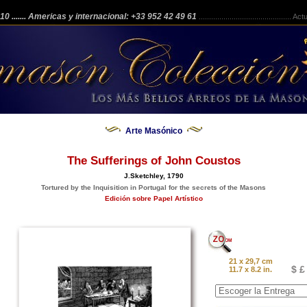
 210
....... Americas y internacional: +33 952 42 49 61
.............................................
Actua
Arte Masónico
The Sufferings of John Coustos
J.Sketchley, 1790
Tortured by the Inquisition in Portugal for the secrets of the Masons
Edición sobre Papel Artístico
21 x 29,7 cm
$ £
11.7 x 8.2 in.