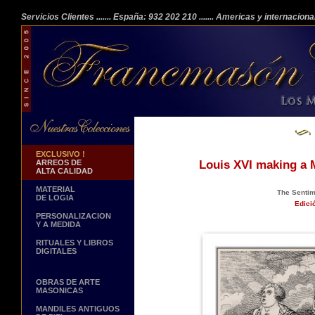
Servicios Clientes
....... España: 932 202 210
....... Americas y internacion
EXCLUSIVO !
ARREOS DE
Louis XVI making a 
ALTA CALIDAD
MATERIAL
The Sentim
DE LOGIA
Edici
PERSONALIZACION
Y A MEDIDA
RITUALES Y LIBROS
DIGITALES
OBRAS DE ARTE
MASONICAS
MANDILES ANTIGUOS