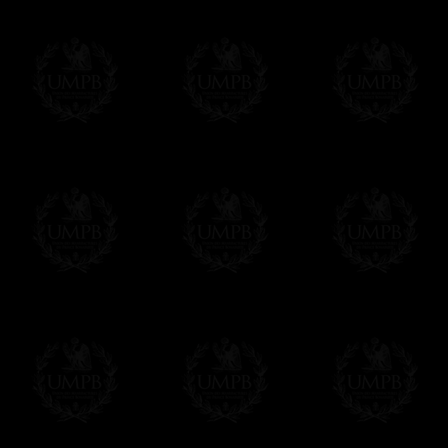
Francmasón Colección, la más grande co
rancmasón Colección les ofrece la más gra
colección que representa años de investig
diferentes pero siempre en relación con la
amigo de los masones, van a disfrutar un 
Saber más de la calidad de nuestros produc
Su Obra sobre lienzo artístico o papel de
Nuestras reproducciones son imprimidas en 
Cualquiera obra puede ser imprimida sobre e
de arte. Este servicio es gratis. Solo hay 
Click here...
Delivery
Entregamos gratis en el mundo entero con se
Proponemos tambien opcionalmente un servi
DHL'.
Hacer clic aqui para pedir por estos servic
Estos servicios son altamente recomendados
correo local.
Si es un Regalo...
Nos encargamos de enviarle con un texto 
regalito de nuestra parte). Este servicio es 