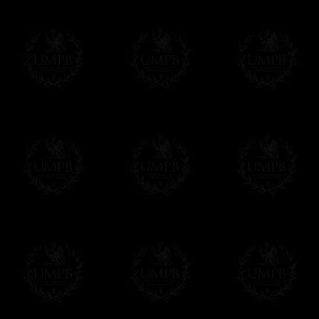
Hacer clic aqui par escibir su mensaje
Pago Online
Francmasón Colecció
online. Puede pagar con sus tarjetas de p
tenemos en ningún momento comunicación d
Los precios son en Euros. Al hacer clic e
precio, un sistema convierte el precio en 
del día. Sera facturado en Euros pero su 
moneda nacional con el curso del día. No 
Más...
Sera cargado por UMPB, nuestra emprez