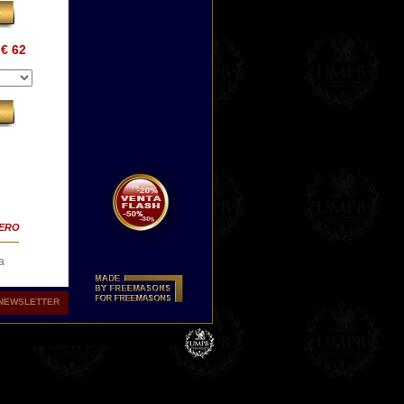
€ 62
TERO
a
 nos
NEWSLETTER