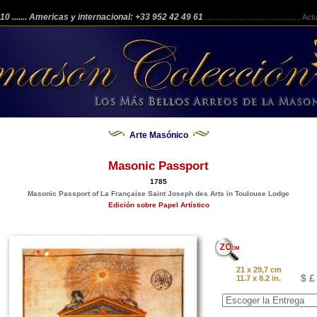
 210
....... Americas y internacional: +33 952 42 49 61
.............................................
Actua
Arte Masónico
Masonic Passport
1785
Masonic Passport of La Française Saint Joseph des Arts in Toulouse Lodge
Edición sobre Papel Artístico
21 x 29,7 cm
$ £
11.7 x 8.2 in.