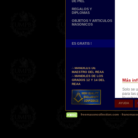
DE PIEL
REGALOS Y
DIPLOMAS
OBJETOS Y ARTICULOS
MASONICOS
ES GRATIS !
Nuevos Arreos !
∴
MANDILES DE
MAESTRO DEL REAA
∴
MANDILES DE LOS
GRADOS 12 Y 14 DEL
Más inf
REAA
Solo se u
Personaliza tus Arreos
para las 
TU NOMBRE BORDADO
Nuestras
SOBRE TU MANDIL, TU
Permiten 
BANDA O TU COLLARIN
AYUDA
garantiza
the origin
Nueva pagina !
freemasoncollection.com
-
francmacon
∴
UNA PAGINA DE
TESTIMONIOS DE
NUESTROS CLIENTES
Buscamos...
REPRESENTANTES