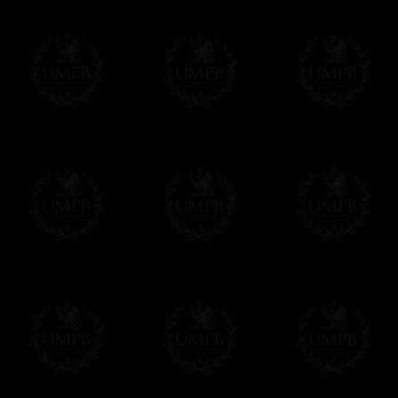
Francmasón Colección, la más grande co
rancmasón Colección les ofrece la más gra
colección que representa años de investig
diferentes pero siempre en relación con la
amigo de los masones, van a disfrutar un 
Saber más de la calidad de nuestros produc
Su Obra sobre lienzo artístico o papel de
Nuestras reproducciones son imprimidas en 
Cualquiera obra puede ser imprimida sobre e
de arte. Este servicio es gratis. Solo hay 
Click here...
Delivery
Entregamos gratis en el mundo entero con se
Proponemos tambien opcionalmente un servi
DHL'.
Hacer clic aqui para pedir por estos servic
Estos servicios son altamente recomendados
correo local.
Si es un Regalo...
Nos encargamos de enviarle con un texto 
regalito de nuestra parte). Este servicio es 
Hacer clic aqui par escibir su mensaje