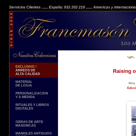
Servicios Clientes
....... España: 932 202 210
....... Americas y internacion
EXCLUSIVO !
ARREOS DE
Raising o
ALTA CALIDAD
MATERIAL
Very 
DE LOGIA
Edici
PERSONALIZACION
Y A MEDIDA
RITUALES Y LIBROS
DIGITALES
OBRAS DE ARTE
MASONICAS
MANDILES ANTIGUOS