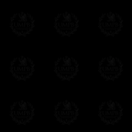
Pago Online
Francmasón Colecció
online. Puede pagar con sus tarjetas de p
tenemos en ningún momento comunicación d
Los precios son en Euros. Al hacer clic e
precio, un sistema convierte el precio en 
del día. Sera facturado en Euros pero su 
moneda nacional con el curso del día. No 
Más...
Sera cargado por UMPB, nuestra emprez