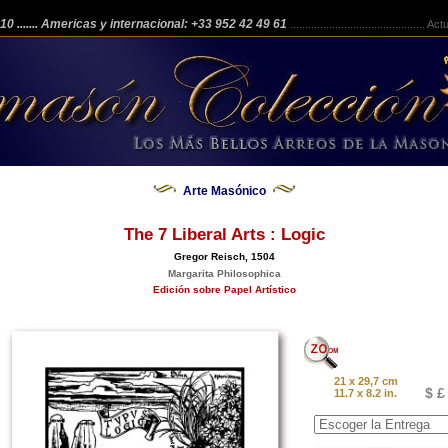
 210
....... Americas y internacional: +33 952 42 49 61
.............................................
Actua
Arte Masónico
The 7 Liberal Arts : Logic
Gregor Reisch, 1504
Margarita Philosophica
Edición sobre Papel Artístico
21 x 29,7 cm
$ £
11.7 x 8.2 in.