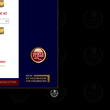
€ 47
TERO
NEWSLETTER
f
a
 nos