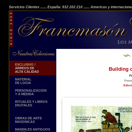
Servicios Clientes
....... España: 932 202 210
....... Americas y internacion
EXCLUSIVO !
ARREOS DE
Building 
ALTA CALIDAD
F
MATERIAL
Frenc
DE LOGIA
Edici
PERSONALIZACION
Y A MEDIDA
RITUALES Y LIBROS
DIGITALES
OBRAS DE ARTE
MASONICAS
MANDILES ANTIGUOS