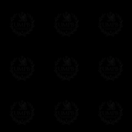
Pago Online
Francmasón Colecció
online. Puede pagar con sus tarjetas de p
tenemos en ningún momento comunicación d
Los precios son en Euros. Al hacer clic e
precio, un sistema convierte el precio en 
del día. Sera facturado en Euros pero su 
moneda nacional con el curso del día. No 
Más...
Sera cargado por UMPB, nuestra emprez