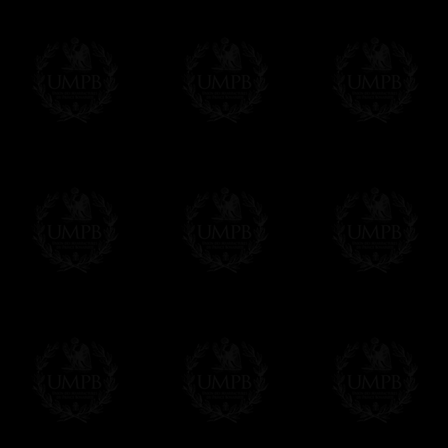
Francmasón Colección, la más grande co
rancmasón Colección les ofrece la más gra
colección que representa años de investig
diferentes pero siempre en relación con la
amigo de los masones, van a disfrutar un 
Saber más de la calidad de nuestros produc
Su Obra sobre lienzo artístico o papel de
Nuestras reproducciones son imprimidas en 
Cualquiera obra puede ser imprimida sobre e
de arte. Este servicio es gratis. Solo hay 
Click here...
Delivery
Entregamos gratis en el mundo entero con se
Proponemos tambien opcionalmente un servi
DHL'.
Hacer clic aqui para pedir por estos servic
Estos servicios son altamente recomendados
correo local.
Si es un Regalo...
Nos encargamos de enviarle con un texto 
regalito de nuestra parte). Este servicio es 
Hacer clic aqui par escibir su mensaje