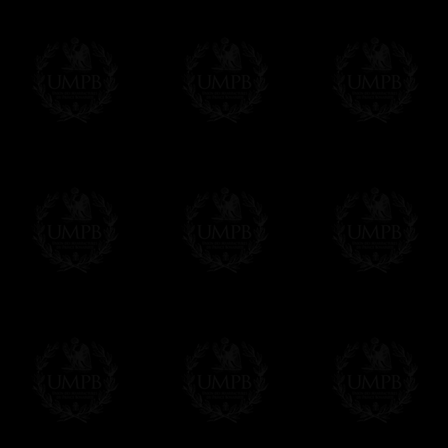
Francmasón Colección, la más grande co
rancmasón Colección les ofrece la más gra
colección que representa años de investig
diferentes pero siempre en relación con la
amigo de los masones, van a disfrutar un 
Saber más de la calidad de nuestros produc
Su Obra sobre lienzo artístico o papel de
Nuestras reproducciones son imprimidas en 
Cualquiera obra puede ser imprimida sobre e
de arte. Este servicio es gratis. Solo hay 
Click here...
Delivery
Entregamos gratis en el mundo entero con se
Proponemos tambien opcionalmente un servi
DHL'.
Hacer clic aqui para pedir por estos servic
Estos servicios son altamente recomendados
correo local.
Si es un Regalo...
Nos encargamos de enviarle con un texto 
regalito de nuestra parte). Este servicio es 
Hacer clic aqui par escibir su mensaje