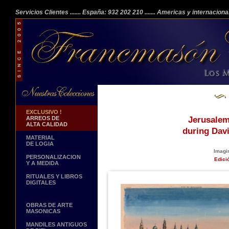
Servicios Clientes
....... España: 932 202 210
....... Americas y internacion
EXCLUSIVO !
ARREOS DE
Jerusalem,
ALTA CALIDAD
during Dav
MATERIAL
DE LOGIA
Imagi
PERSONALIZACION
Edici
Y A MEDIDA
RITUALES Y LIBROS
DIGITALES
OBRAS DE ARTE
MASONICAS
MANDILES ANTIGUOS