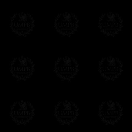
Pago Online
Francmasón Colecció
online. Puede pagar con sus tarjetas de p
tenemos en ningún momento comunicación d
Los precios son en Euros. Al hacer clic e
precio, un sistema convierte el precio en 
del día. Sera facturado en Euros pero su 
moneda nacional con el curso del día. No 
Más...
Sera cargado por UMPB, nuestra emprez