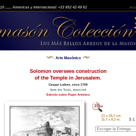
 210
....... Americas y internacional: +33 952 42 49 61
.............................................
Actua
Arte Masónico
Solomon oversees construction
of the Temple in Jerusalem.
Caspar Luiken, circa 1700
Note the Tools, down-left
Edición sobre Papel Artístico
21 x 29,7 cm
$ £
11.7 x 8.2 in.