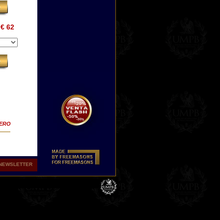
€ 62
TERO
NEWSLETTER
ery
a
 nos