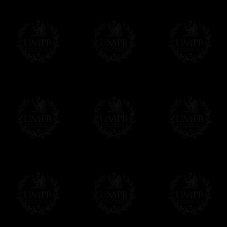
Pago Online
Francmasón Colecció
online. Puede pagar con sus tarjetas de p
tenemos en ningún momento comunicación d
Los precios son en Euros. Al hacer clic e
precio, un sistema convierte el precio en 
del día. Sera facturado en Euros pero su 
moneda nacional con el curso del día. No 
Más...
Sera cargado por UMPB, nuestra emprez