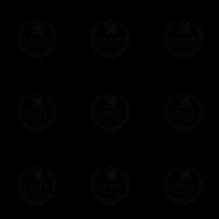
Francmasón Colección, la más grande co
rancmasón Colección les ofrece la más gra
colección que representa años de investig
diferentes pero siempre en relación con la
amigo de los masones, van a disfrutar un 
Saber más de la calidad de nuestros produc
Su Obra sobre lienzo artístico o papel de
Nuestras reproducciones son imprimidas en 
Cualquiera obra puede ser imprimida sobre e
de arte. Este servicio es gratis. Solo hay 
Click here...
Delivery
Entregamos gratis en el mundo entero con se
Proponemos tambien opcionalmente un servi
DHL'.
Hacer clic aqui para pedir por estos servic
Estos servicios son altamente recomendados
correo local.
Si es un Regalo...
Nos encargamos de enviarle con un texto 
regalito de nuestra parte). Este servicio es 
Hacer clic aqui par escibir su mensaje