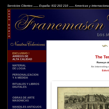
Servicios Clientes
....... España: 932 202 210
....... Americas y internacion
EXCLUSIVO !
ARREOS DE
The Te
ALTA CALIDAD
Romeyn de
MATERIAL
An interesting
DE LOGIA
Edici
PERSONALIZACION
Y A MEDIDA
RITUALES Y LIBROS
DIGITALES
OBRAS DE ARTE
MASONICAS
MANDILES ANTIGUOS