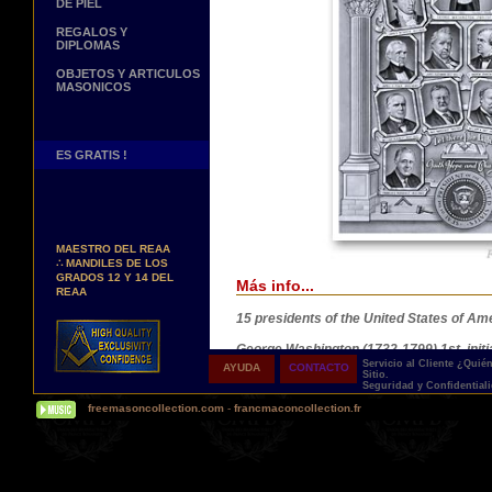
DE PIEL
REGALOS Y
DIPLOMAS
OBJETOS Y ARTICULOS
MASONICOS
ES GRATIS !
Nuevos Arreos !
∴
MANDILES DE
MAESTRO DEL REAA
∴
MANDILES DE LOS
GRADOS 12 Y 14 DEL
Más info...
REAA
Personaliza tus Arreos
15 presidents of the United States of 
TU NOMBRE BORDADO
SOBRE TU MANDIL, TU
George Washington (1732-1799) 1st. initi
BANDA O TU COLLARIN
Virginia
Servicio al Cliente
¿Quié
AYUDA
CONTACTO
Sitio.
Nueva pagina !
Seguridad y Confidential
James Monroe (1758-1831) 5th. initiated 
∴
UNA PAGINA DE
freemasoncollection.com
-
francmaconcollection.fr
TESTIMONIOS DE
Andrew Jackson (1767-1845) 7th. membe
NUESTROS CLIENTES
Tennessee
Buscamos...
REPRESENTANTES
James Knox Polk (1795-1849) 11th. rais
Contactenos Aqui
member: Platte Lodge No. 56, Mo.