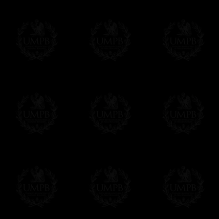
impresiones con 8 colores (!) donde el offse
Estas técnicas nos garantizan unas reprod
precio que no tiene nada que ver con el orig
Francmasón Colección, la más grande col
les ofrece la más grande colección Masóni
de investigaciones y de trabajo. Encontra
relación con la Masonería, operativa o esp
Saber más de nuestra calidad de fabricació
Lienzo o Papel Artístico, puede escoger e
Nuestras reproducciones vienen generalmen
es posible editarlo sobre el sustrato que q
editadas sobre papel Artístico.
Solo hay que precisarlo por email despues 
Entrega
Proponemos 3 tipos de entrega:
- una entrega con seguimiento y aseguram
- una entrega urgente, a la demanda,
- y una entrega gratis pero sin seguimient
Todos nuestros artículos están hechos espe
supuesto, añadir un tiempo de trabajo para