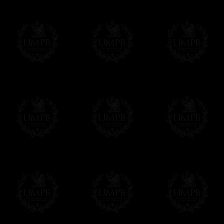
Saber más sobre los tiempos de fabricación
Si es un Regalo...
Nos encargamos de enviarle con un texto 
regalito de nuestra parte). Este servicio es 
Hacer clic aqui par escribir su mensaje
Pago Online
Francmasón Colección ha elegido
Paypal
sus tarjetas de pago VISA, MASTERCA
PAYPAL. No tenemos en ningún momento co
Los precios son en Euros. Al hacer clic e
precio, un sistema convierte el precio en 
del d�a. Sera facturado en Euros pero su
moneda nacional con el curso del día. No 
Más...
Sera cargado por UMPB, nuestra emprez