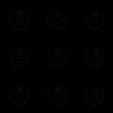
James Buchanan (1791-1868) 15th. raise
Andrew Johnson (1808-1875) 17th. initia
James Abram Garfield , 20th. raised 11/2
William McKinley (1843-1901) 25th. raise
Theodore Roosevelt (1858-1919) 26th. ra
Bay
William Howard Taft (1857-1930) 27th. mad
Kilwinning Lodge 356, Ohio
Warren Gamaliel Harding (1865-1923) 29t
Franklin Delano Roosevelt (1882-1945) 32
Harry S Truman (1884-1972) 33rd. initiat
03/18/1909, Belton Lodge No. 450
Lyndon Baines Johnson (EA) (1908-1973) 
Gerald Ford raised May 18, 1951, Columb
courtesy to Malta Lodge No 465 Grand L
Solo se utilizan los mejores sustratos para
pinturas. Papel Artístico o acuarela para l
maquinas de impresión de Arte son las m