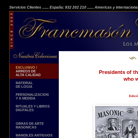
Servicios Clientes
....... España: 932 202 210
....... Americas y internacion
EXCLUSIVO !
ARREOS DE
Presidents of t
ALTA CALIDAD
who w
MATERIAL
DE LOGIA
PERSONALIZACION
Edici
Y A MEDIDA
RITUALES Y LIBROS
DIGITALES
OBRAS DE ARTE
MASONICAS
MANDILES ANTIGUOS