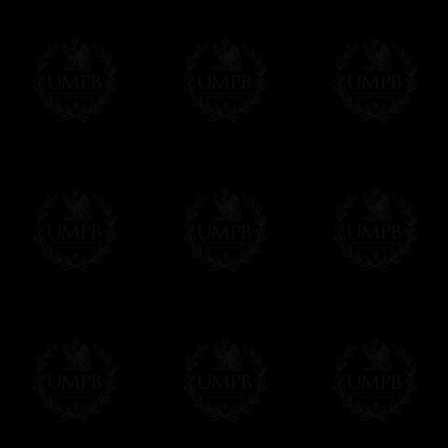
Francmasón Colección, la más grande co
rancmasón Colección les ofrece la más gra
colección que representa años de investig
diferentes pero siempre en relación con la
amigo de los masones, van a disfrutar un 
Saber más de la calidad de nuestros produc
Su Obra sobre lienzo artístico o papel de
Nuestras reproducciones son imprimidas en 
Cualquiera obra puede ser imprimida sobre e
de arte. Este servicio es gratis. Solo hay 
Click here...
Delivery
Entregamos gratis en el mundo entero con se
Proponemos tambien opcionalmente un servi
DHL'.
Hacer clic aqui para pedir por estos servic
Estos servicios son altamente recomendados
correo local.
Si es un Regalo...