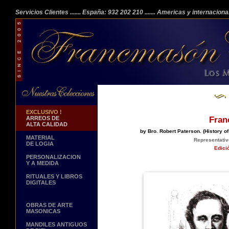
Servicios Clientes
....... España: 932 202 210
....... Americas y internacion
EXCLUSIVO !
ARREOS DE
Fran
ALTA CALIDAD
by Bro. Robert Paterson. (History o
MATERIAL
Representativ
DE LOGIA
Edici
PERSONALIZACION
Y A MEDIDA
RITUALES Y LIBROS
DIGITALES
OBRAS DE ARTE
MASONICAS
MANDILES ANTIGUOS