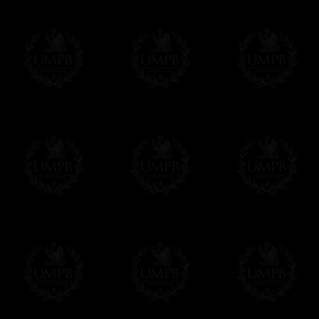
Nos encargamos de enviarle con un texto 
regalito de nuestra parte). Este servicio es 
Hacer clic aqui par escibir su mensaje
Pago Online
Francmasón Colecció
online. Puede pagar con sus tarjetas de p
tenemos en ningún momento comunicación d
Los precios son en Euros. Al hacer clic e
precio, un sistema convierte el precio en 
del día. Sera facturado en Euros pero su 
moneda nacional con el curso del día. No 
Más...
Sera cargado por UMPB, nuestra emprez