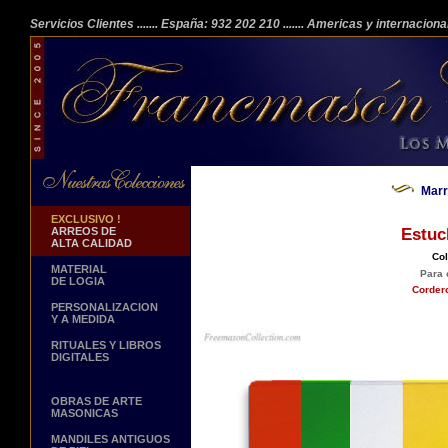
Servicios Clientes
....... España: 932 202 210
....... Americas y internacion
Marr
EXCLUSIVO !
ARREOS DE
Estuc
ALTA CALIDAD
Col
MATERIAL
Para 
DE LOGIA
Cordero
PERSONALIZACION
Y A MEDIDA
RITUALES Y LIBROS
DIGITALES
OBRAS DE ARTE
MASONICAS
MANDILES ANTIGUOS