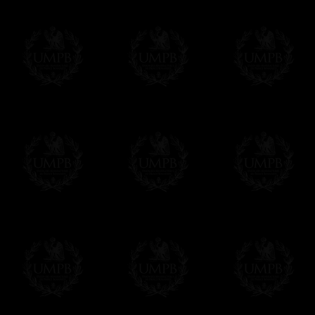
No olvidemos que, como Masones, somos hered
Entrega
Proponemos 3 tipos de entrega:
- una entrega con seguimiento y aseguram
- una entrega urgente, a la demanda,
- y una entrega gratis pero sin seguimient
Todos nuestros artículos están hechos espe
supuesto, añadir un tiempo de trabajo para
Saber más sobre los tiempos de fabricación
Si es un Regalo...
Nos encargamos de enviarle con un texto 
regalito de nuestra parte). Este servicio es 
Hacer clic aqui par escribir su mensaje
Pago Online
Francmasón Colección ha elegido
Paypal
sus tarjetas de pago VISA, MASTERCA
PAYPAL. No tenemos en ningún momento co