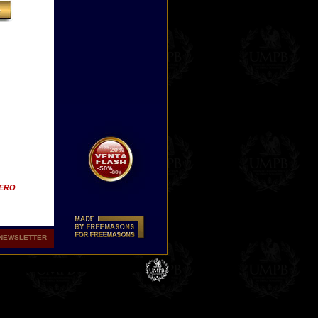
TERO
NEWSLETTER
e
ted.