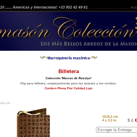
 210
....... Americas y internacional: +33 952 42 49 61
.............................................
Actua
Marroquinería masónica
Billetera
Colección 'Marcas de Rosslyn'
Clip para billetes, emplazamiento para las tarjetas y los recibos.
Cordero Plena Flor Calidad Lujo
10x8,2 cm
$ £
€
4 x 3.2 in.