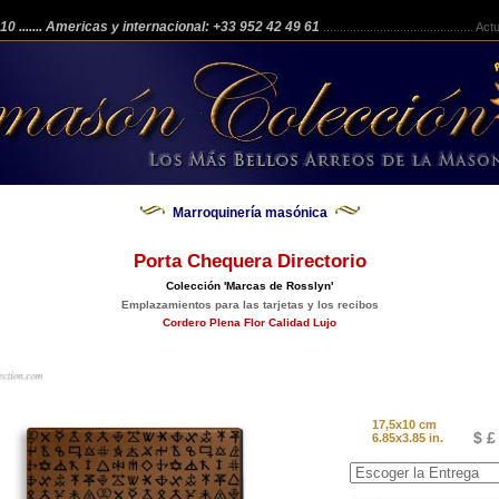
 210
....... Americas y internacional: +33 952 42 49 61
.............................................
Actua
Marroquinería masónica
Porta Chequera Directorio
Colección 'Marcas de Rosslyn'
Emplazamientos para las tarjetas y los recibos
Cordero Plena Flor Calidad Lujo
17,5x10 cm
$ £
6.85x3.85 in.