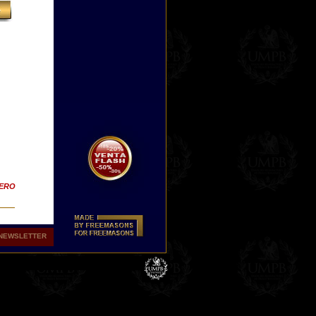
TERO
NEWSLETTER
e
ted.