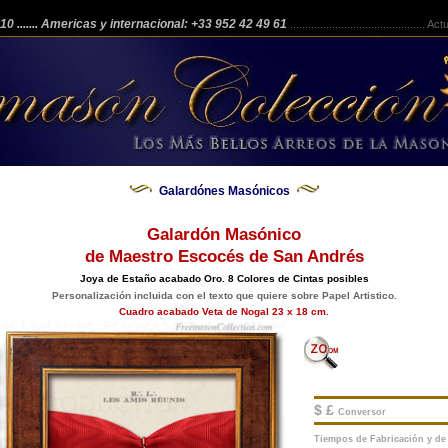
 210
....... Americas y internacional: +33 952 42 49 61
.............................................
Actua
Galardónes Masónicos
Galardón Masónico
de Maestro Escocés de San Andrés
Joya de Estaño acabado Oro. 8 Colores de Cintas posibles
Personalización incluida con el texto que quiere sobre Papel Artistico.
Cuadro acabado Veta de Nogal 23 x 18 cm.
$ £
Conversor
Tiempos de Fabricación y de 