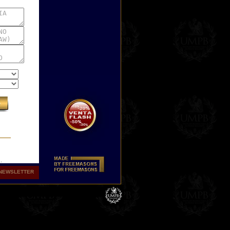
:
NEWSLETTER
 el
nco
, le