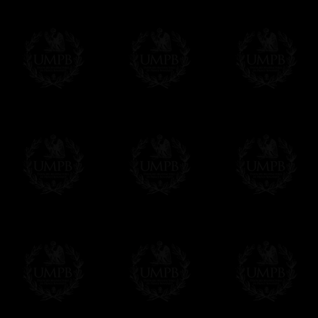
Francmasón Colección ha elegido
Paypal
sus tarjetas de pago VISA, MASTERCA
PAYPAL. No tenemos en ningún momento co
Los precios son en Euros. Al hacer clic e
precio, un sistema convierte el precio en 
del d�a. Sera facturado en Euros pero su
moneda nacional con el curso del día. No 
Más...
Sera cargado por UMPB, nuestra emprez