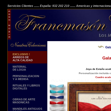
Servicios Clientes
....... España: 932 202 210
....... Americas y internacion
Gal
EXCLUSIVO !
ARREOS DE
Gal
ALTA CALIDAD
MATERIAL
Joya de Estaño acab
DE LOGIA
Personalización incluida c
PERSONALIZACION
Cuadro acaba
Y A MEDIDA
RITUALES Y LIBROS
DIGITALES
OBRAS DE ARTE
MASONICAS
MANDILES ANTIGUOS