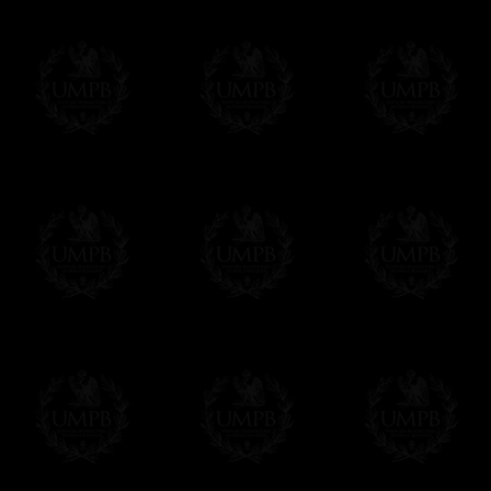
escribir R&there4 L&there4
De todos modos, no se preocupe, en caso 
Entrega
Proponemos 3 tipos de entrega:
- una entrega con seguimiento y aseguram
- una entrega urgente, a la demanda,
- y una entrega gratis pero sin seguimient
Todos nuestros artículos están hechos espe
supuesto, añadir un tiempo de trabajo para
Saber más sobre los tiempos de fabricación
Si es un Regalo...
Nos encargamos de enviarle con un texto 
regalito de nuestra parte). Este servicio es 
Hacer clic aqui par escribir su mensaje
Pago Online