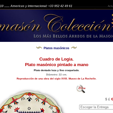
 210
....... Americas y internacional: +33 952 42 49 61
.............................................
Actua
Platos masónicos
Cuadro de Logia.
Plato masónico pintado a mano
Plato dentado loza y fino craquelado.
Diámetro: 22 cm.
Reproducción de una obra del siglo XVIII. Museo de La Rochelle.
$ £
€