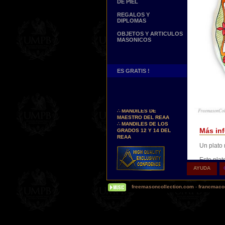
DE PIEL
REGALOS Y
DIPLOMAS
OBJETOS Y ARTICULOS
MASONICOS
ES GRATIS !
Nuevos Arreos !
∴
MANDILES DE
MAESTRO DEL REAA
∴
MANDILES DE LOS
GRADOS 12 Y 14 DEL
Más inf
REAA
Un plato 
Personaliza tus Arreos
TU NOMBRE BORDADO
Este plat
SOBRE TU MANDIL, TU
que da aq
BANDA O TU COLLARIN
AYUDA
Nueva pagina !
Decoració
∴
UNA PAGINA DE
freemasoncollection.com
-
francmacon
TESTIMONIOS DE
Pintado a
NUESTROS CLIENTES
Estos pla
Buscamos...
están des
REPRESENTANTES