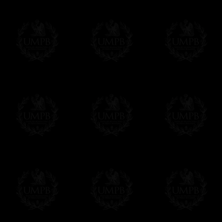
Si es un Regalo...
Nos encargamos de enviarle con un texto 
regalito de nuestra parte). Este servicio es 
Hacer clic aqui par escribir su mensaje
Pago Online
Francmasón Colección ha elegido
Paypal
sus tarjetas de pago VISA, MASTERCA
PAYPAL. No tenemos en ningún momento co
Los precios son en Euros. Al hacer clic e
precio, un sistema convierte el precio en 
del d�a. Sera facturado en Euros pero su
moneda nacional con el curso del día. No 
Más...
Sera cargado por UMPB, nuestra emprez