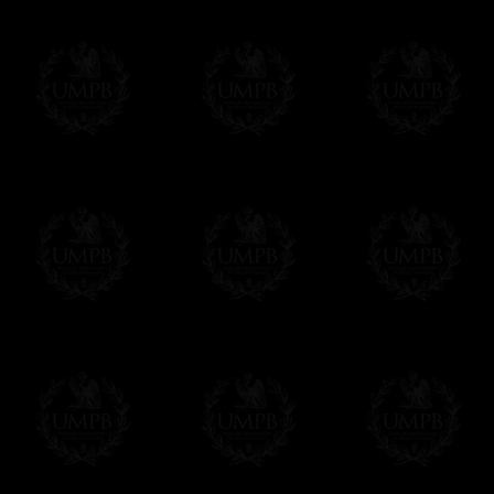
Cada plato viene con el sello de cera del a
UNA EXCLUSIVIDAD FRANCMASON CO
Todos nuestros productos son realizados por
Colección por maestros artesanos.
No olvidemos que, como Masones, somos hered
Entrega
Proponemos 3 tipos de entrega:
- una entrega con seguimiento y aseguram
- una entrega urgente, a la demanda,
- y una entrega gratis pero sin seguimient
Todos nuestros artículos están hechos espe
supuesto, añadir un tiempo de trabajo para
Saber más sobre los tiempos de fabricación