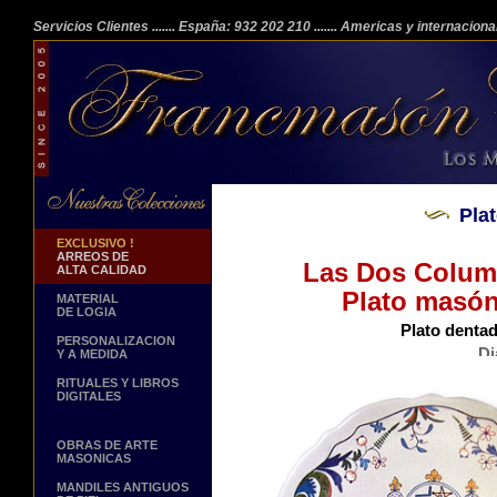
Servicios Clientes
....... España: 932 202 210
....... Americas y internacion
Pla
EXCLUSIVO !
ARREOS DE
Las Dos Column
ALTA CALIDAD
Plato masón
MATERIAL
DE LOGIA
Plato dentad
PERSONALIZACION
Di
Y A MEDIDA
Reproducción de una obra
RITUALES Y LIBROS
DIGITALES
OBRAS DE ARTE
MASONICAS
MANDILES ANTIGUOS