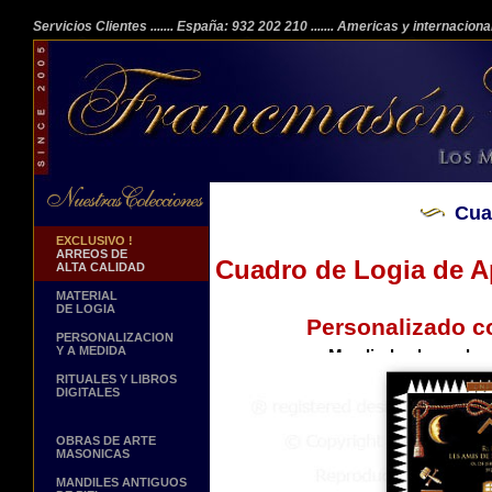
Servicios Clientes
....... España: 932 202 210
....... Americas y internacion
Cua
EXCLUSIVO !
ARREOS DE
Cuadro de Logia de Ap
ALTA CALIDAD
MATERIAL
DE LOGIA
Personalizado c
PERSONALIZACION
Y A MEDIDA
Muy linda obra sobre 
Viene con un una tela para enc
RITUALES Y LIBROS
DIGITALES
Hacer click sobre
OBRAS DE ARTE
MASONICAS
MANDILES ANTIGUOS