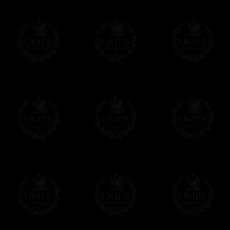
supuesto, añadir un tiempo de trabajo para
Saber más sobre los tiempos de fabricación
Si es un Regalo...
Nos encargamos de enviarle con un texto 
regalito de nuestra parte). Este servicio es 
Hacer clic aqui par escribir su mensaje
Pago Online
Francmasón Colección ha elegido
Paypal
sus tarjetas de pago VISA, MASTERCA
PAYPAL. No tenemos en ningún momento co
Los precios son en Euros. Al hacer clic e
precio, un sistema convierte el precio en 
del d�a. Sera facturado en Euros pero su
moneda nacional con el curso del día. No 
Más...
Sera cargado por UMPB, nuestra emprez