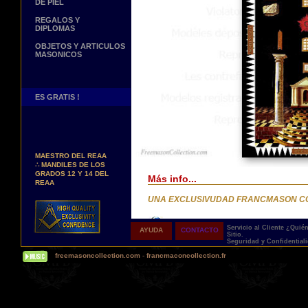
DE PIEL
REGALOS Y
DIPLOMAS
OBJETOS Y ARTICULOS
MASONICOS
ES GRATIS !
Nuevos Arreos !
∴
MANDILES DE
MAESTRO DEL REAA
∴
MANDILES DE LOS
GRADOS 12 Y 14 DEL
Más info...
REAA
Personaliza tus Arreos
UNA EXCLUSIVUDAD FRANCMASON C
TU NOMBRE BORDADO
SOBRE TU MANDIL, TU
BANDA O TU COLLARIN
Entrega
Servicio al Cliente
¿Quié
AYUDA
CONTACTO
Sitio.
Nueva pagina !
Seguridad y Confidential
∴
UNA PAGINA DE
Proponemos 3 tipos de entrega:
freemasoncollection.com
-
francmaconcollection.fr
TESTIMONIOS DE
- una entrega con seguimiento y aseguram
NUESTROS CLIENTES
- una entrega urgente, a la demanda,
- y una entrega gratis pero sin seguimient
Buscamos...
REPRESENTANTES
Todos nuestros artículos están hechos espe
Contactenos Aqui