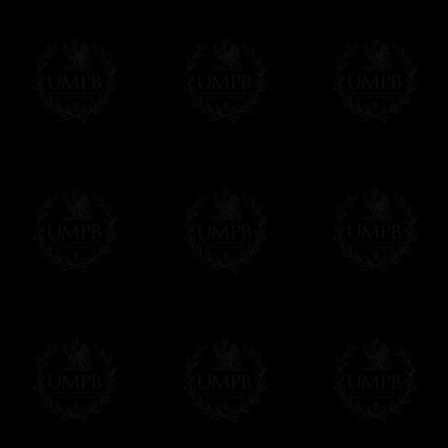
supuesto, añadir un tiempo de trabajo para
Saber más sobre los tiempos de fabricación
Si es un Regalo...
Nos encargamos de enviarle con un texto 
regalito de nuestra parte). Este servicio es 
Hacer clic aqui par escribir su mensaje
Pago Online
Francmasón Colección ha elegido
Paypal
sus tarjetas de pago VISA, MASTERCA
PAYPAL. No tenemos en ningún momento co
Los precios son en Euros. Al hacer clic e
precio, un sistema convierte el precio en 
del d�a. Sera facturado en Euros pero su
moneda nacional con el curso del día. No 
Más...
Sera cargado por UMPB, nuestra emprez