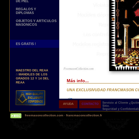
DE PIEL
REGALOS Y
DIPLOMAS
OBJETOS Y ARTICULOS
MASONICOS
ES GRATIS !
Nuevos Arreos !
∴
MANDILES DE
MAESTRO DEL REAA
∴
MANDILES DE LOS
GRADOS 12 Y 14 DEL
Más info...
REAA
Personaliza tus Arreos
UNA EXCLUSIVUDAD FRANCMASON C
TU NOMBRE BORDADO
SOBRE TU MANDIL, TU
BANDA O TU COLLARIN
Entrega
Servicio al Cliente
¿Quié
AYUDA
CONTACTO
Sitio.
Nueva pagina !
Seguridad y Confidential
Proponemos 3 tipos de entrega:
∴
UNA PAGINA DE
freemasoncollection.com
-
francmaconcollection.fr
TESTIMONIOS DE
- una entrega con seguimiento y aseguram
NUESTROS CLIENTES
- una entrega urgente, a la demanda,
- y una entrega gratis pero sin seguimient
Buscamos...
REPRESENTANTES
Todos nuestros artículos están hechos espe
Contactenos Aqui