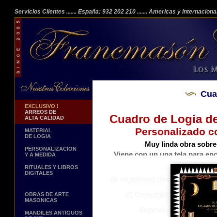
Servicios Clientes
....... España: 932 202 210
....... Americas y internacion
Cua
EXCLUSIVO !
ARREOS DE
Cuadro de Logia de
ALTA CALIDAD
Personalizado c
MATERIAL
DE LOGIA
Muy linda obra sobre 
PERSONALIZACION
Viene con un una tela para enc
Y A MEDIDA
Hacer click sobre
RITUALES Y LIBROS
DIGITALES
OBRAS DE ARTE
MASONICAS
MANDILES ANTIGUOS